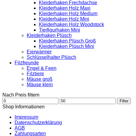
Kleiderhaken Frechdachse
Kleiderhaken Holz Maxi
Kleiderhaken Holz Medium
Kleiderhaken Holz Mini
Kleiderhaken Holz Woodstock
Tierfigurhaken Mini
Kleiderhaken Plüsch
Kleiderhaken Plüsch Groß
Kleiderhaken Plüsch Mini
Eierwärmer
Schlüsselhalter Plüsch
Filzfreunde
Engel & Feen
Filztiere
Mäuse groß
Mäuse klein
Nach Preis filtern
Min.
Max.
Filter
Preis
Preis
Shop Informationen
Impressum
Datenschutzerklärung
AGB
Zahlungsarten