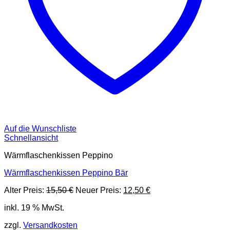
Auf die Wunschliste
Schnellansicht
Wärmflaschenkissen Peppino
Wärmflaschenkissen Peppino Bär
Ursprünglicher
Aktueller
Alter Preis:
15,50
€
Neuer Preis:
12,50
€
Preis
Preis
inkl. 19 % MwSt.
war:
ist:
15,50 €
12,50 €.
zzgl.
Versandkosten