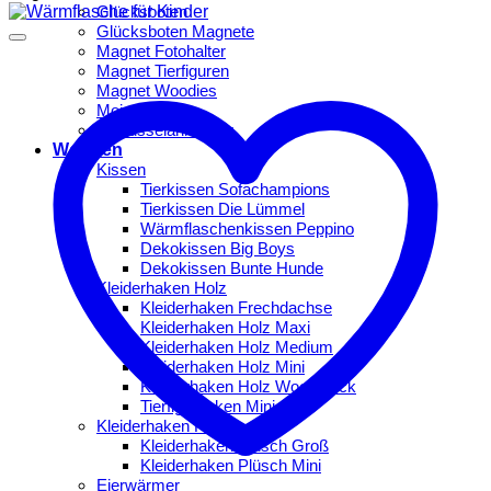
Glücksboten
Glücksboten Magnete
Magnet Fotohalter
Magnet Tierfiguren
Magnet Woodies
Mojos
Schlüsselanhänger
Wohnen
Kissen
Tierkissen Sofachampions
Tierkissen Die Lümmel
Wärmflaschenkissen Peppino
Dekokissen Big Boys
Dekokissen Bunte Hunde
Kleiderhaken Holz
Kleiderhaken Frechdachse
Kleiderhaken Holz Maxi
Kleiderhaken Holz Medium
Kleiderhaken Holz Mini
Kleiderhaken Holz Woodstock
Tierfigurhaken Mini
Kleiderhaken Plüsch
Kleiderhaken Plüsch Groß
Kleiderhaken Plüsch Mini
Eierwärmer