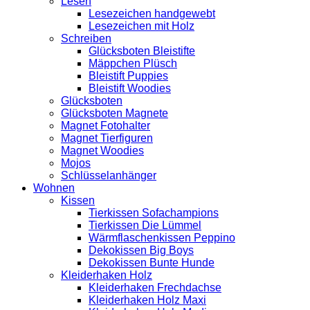
Lesen
Lesezeichen handgewebt
Lesezeichen mit Holz
Schreiben
Glücksboten Bleistifte
Mäppchen Plüsch
Bleistift Puppies
Bleistift Woodies
Glücksboten
Glücksboten Magnete
Magnet Fotohalter
Magnet Tierfiguren
Magnet Woodies
Mojos
Schlüsselanhänger
Wohnen
Kissen
Tierkissen Sofachampions
Tierkissen Die Lümmel
Wärmflaschenkissen Peppino
Dekokissen Big Boys
Dekokissen Bunte Hunde
Kleiderhaken Holz
Kleiderhaken Frechdachse
Kleiderhaken Holz Maxi