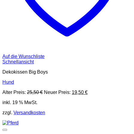
Auf die Wunschliste
Schnellansicht
Dekokissen Big Boys
Hund
Ursprünglicher
Aktueller
Alter Preis:
25,50
€
Neuer Preis:
19,50
€
Preis
Preis
inkl. 19 % MwSt.
war:
ist:
25,50 €
19,50 €.
zzgl.
Versandkosten