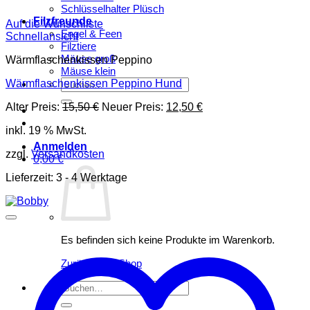
Schlüsselhalter Plüsch
Filzfreunde
Auf die Wunschliste
Engel & Feen
Schnellansicht
Filztiere
Mäuse groß
Wärmflaschenkissen Peppino
Mäuse klein
Suchen
Wärmflaschenkissen Peppino Hund
nach:
Ursprünglicher
Aktueller
Alter Preis:
15,50
€
Neuer Preis:
12,50
€
Preis
Preis
inkl. 19 % MwSt.
war:
ist:
15,50 €
12,50 €.
Anmelden
zzgl.
Versandkosten
0,00
€
Lieferzeit:
3 - 4 Werktage
Es befinden sich keine Produkte im Warenkorb.
Zurück zum Shop
Suchen
nach: