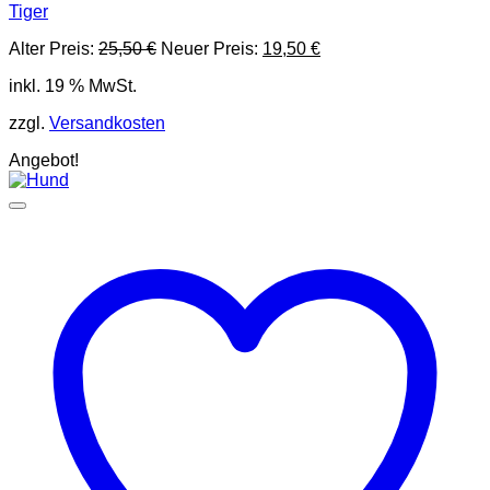
Tiger
Ursprünglicher
Aktueller
Alter Preis:
25,50
€
Neuer Preis:
19,50
€
Preis
Preis
inkl. 19 % MwSt.
war:
ist:
25,50 €
19,50 €.
zzgl.
Versandkosten
Angebot!