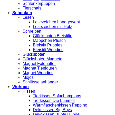
Schlenkerpuppen
Tierschals
Schenken
Lesen
Lesezeichen handgewebt
Lesezeichen mit Holz
Schreiben
Glücksboten Bleistifte
Mäppchen Plüsch
Bleistift Puppies
Bleistift Woodies
Glücksboten
Glücksboten Magnete
Magnet Fotohalter
Magnet Tierfiguren
Magnet Woodies
Mojos
Schlüsselanhänger
Wohnen
Kissen
Tierkissen Sofachampions
Tierkissen Die Lümmel
Wärmflaschenkissen Peppino
Dekokissen Big Boys
Dekokissen Bunte Hunde