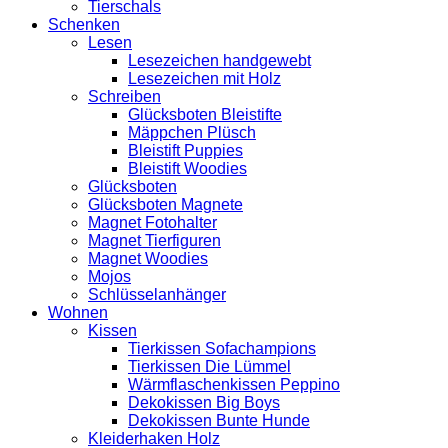
Tierschals
Schenken
Lesen
Lesezeichen handgewebt
Lesezeichen mit Holz
Schreiben
Glücksboten Bleistifte
Mäppchen Plüsch
Bleistift Puppies
Bleistift Woodies
Glücksboten
Glücksboten Magnete
Magnet Fotohalter
Magnet Tierfiguren
Magnet Woodies
Mojos
Schlüsselanhänger
Wohnen
Kissen
Tierkissen Sofachampions
Tierkissen Die Lümmel
Wärmflaschenkissen Peppino
Dekokissen Big Boys
Dekokissen Bunte Hunde
Kleiderhaken Holz