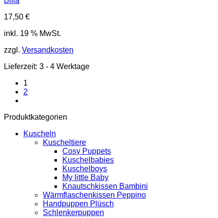
Billa
17,50
€
inkl. 19 % MwSt.
zzgl.
Versandkosten
Lieferzeit:
3 - 4 Werktage
1
2
Produktkategorien
Kuscheln
Kuscheltiere
Cosy Puppets
Kuschelbabies
Kuschelboys
My little Baby
Knautschkissen Bambini
Wärmflaschenkissen Peppino
Handpuppen Plüsch
Schlenkerpuppen