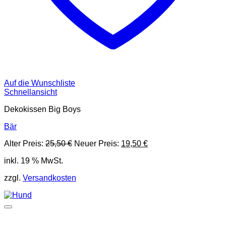
Auf die Wunschliste
Schnellansicht
Dekokissen Big Boys
Bär
Ursprünglicher
Aktueller
Alter Preis:
25,50
€
Neuer Preis:
19,50
€
Preis
Preis
inkl. 19 % MwSt.
war:
ist:
25,50 €
19,50 €.
zzgl.
Versandkosten