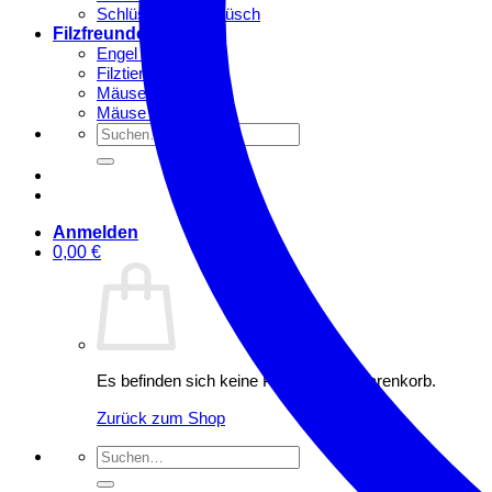
Schlüsselhalter Plüsch
Filzfreunde
Engel & Feen
Filztiere
Mäuse groß
Mäuse klein
Suchen
nach:
Anmelden
0,00
€
Es befinden sich keine Produkte im Warenkorb.
Zurück zum Shop
Suchen
nach: