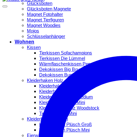
Glücksboten
Glücksboten Magnete
Magnet Fotohalter
Magnet Tierfiguren
Magnet Woodies
Mojos
Schlüsselanhänger
Wohnen
Kissen
Tierkissen Sofachampions
Tierkissen Die Lümmel
Wärmflaschenkissen Peppino
Dekokissen Big Boys
Dekokissen Bunte Hunde
Kleiderhaken Holz
Kleiderhaken Frechdachse
Kleiderhaken Holz Maxi
Kleiderhaken Holz Medium
Kleiderhaken Holz Mini
Kleiderhaken Holz Woodstock
Tierfigurhaken Mini
Kleiderhaken Plüsch
Kleiderhaken Plüsch Groß
Kleiderhaken Plüsch Mini
Eierwärmer