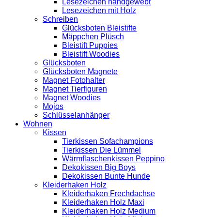
Lesezeichen handgewebt
Lesezeichen mit Holz
Schreiben
Glücksboten Bleistifte
Mäppchen Plüsch
Bleistift Puppies
Bleistift Woodies
Glücksboten
Glücksboten Magnete
Magnet Fotohalter
Magnet Tierfiguren
Magnet Woodies
Mojos
Schlüsselanhänger
Wohnen
Kissen
Tierkissen Sofachampions
Tierkissen Die Lümmel
Wärmflaschenkissen Peppino
Dekokissen Big Boys
Dekokissen Bunte Hunde
Kleiderhaken Holz
Kleiderhaken Frechdachse
Kleiderhaken Holz Maxi
Kleiderhaken Holz Medium