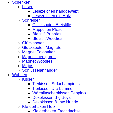
Schenken
Lesen
Lesezeichen handgewebt
Lesezeichen mit Holz
Schreiben
Glücksboten Bleistifte
Mäppchen Plüsch
Bleistift Puppies
Bleistift Woodies
Glücksboten
Glücksboten Magnete
Magnet Fotohalter
Magnet Tierfiguren
Magnet Woodies
Mojos
Schlüsselanhänger
Wohnen
Kissen
Tierkissen Sofachampions
Tierkissen Die Lümmel
Wärmflaschenkissen Peppino
Dekokissen Big Boys
Dekokissen Bunte Hunde
Kleiderhaken Holz
Kleiderhaken Frechdachse