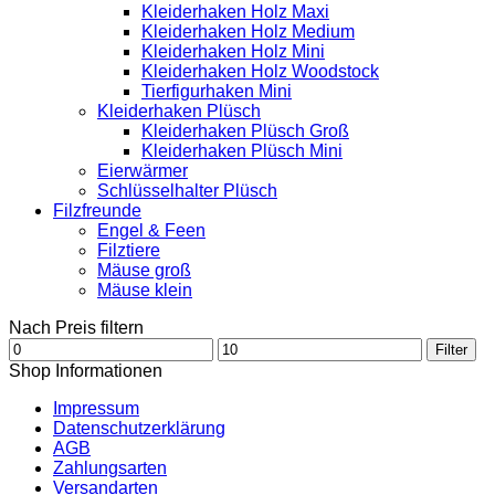
Kleiderhaken Holz Maxi
Kleiderhaken Holz Medium
Kleiderhaken Holz Mini
Kleiderhaken Holz Woodstock
Tierfigurhaken Mini
Kleiderhaken Plüsch
Kleiderhaken Plüsch Groß
Kleiderhaken Plüsch Mini
Eierwärmer
Schlüsselhalter Plüsch
Filzfreunde
Engel & Feen
Filztiere
Mäuse groß
Mäuse klein
Nach Preis filtern
Min.
Max.
Filter
Preis
Preis
Shop Informationen
Impressum
Datenschutzerklärung
AGB
Zahlungsarten
Versandarten