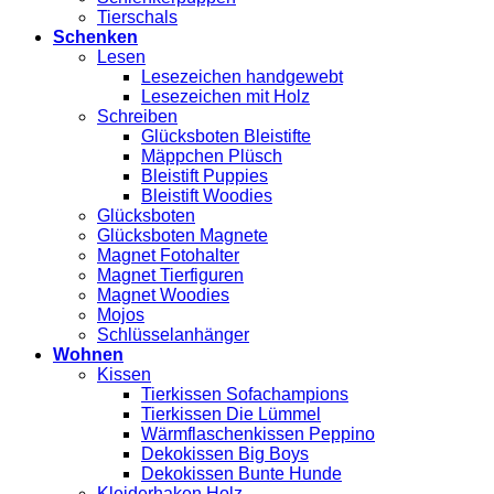
Tierschals
Schenken
Lesen
Lesezeichen handgewebt
Lesezeichen mit Holz
Schreiben
Glücksboten Bleistifte
Mäppchen Plüsch
Bleistift Puppies
Bleistift Woodies
Glücksboten
Glücksboten Magnete
Magnet Fotohalter
Magnet Tierfiguren
Magnet Woodies
Mojos
Schlüsselanhänger
Wohnen
Kissen
Tierkissen Sofachampions
Tierkissen Die Lümmel
Wärmflaschenkissen Peppino
Dekokissen Big Boys
Dekokissen Bunte Hunde
Kleiderhaken Holz