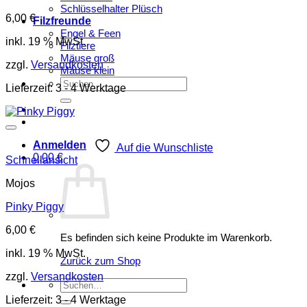
Schlüsselhalter Plüsch
6,00
€
Filzfreunde
Engel & Feen
inkl. 19 % MwSt.
Filztiere
Mäuse groß
zzgl.
Versandkosten
Mäuse klein
Suchen
Lieferzeit:
3 - 4 Werktage
nach:
Anmelden
Auf die Wunschliste
0,00
€
Schnellansicht
Mojos
Pinky Piggy
6,00
€
Es befinden sich keine Produkte im Warenkorb.
inkl. 19 % MwSt.
Zurück zum Shop
zzgl.
Versandkosten
Suchen
nach:
Lieferzeit:
3 - 4 Werktage