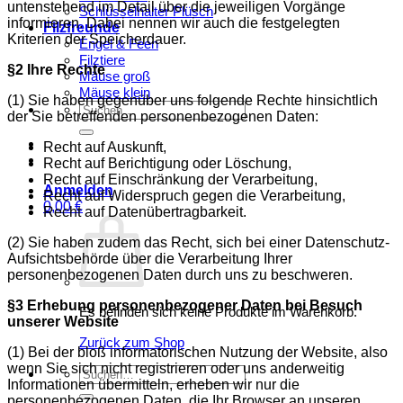
untenstehend im Detail über die jeweiligen Vorgänge
Schlüsselhalter Plüsch
informieren. Dabei nennen wir auch die festgelegten
Filzfreunde
Kriterien der Speicherdauer.
Engel & Feen
Filztiere
§2 Ihre Rechte
Mäuse groß
Mäuse klein
(1) Sie haben gegenüber uns folgende Rechte hinsichtlich
Suchen
der Sie betreffenden personenbezogenen Daten:
nach:
Recht auf Auskunft,
Recht auf Berichtigung oder Löschung,
Recht auf Einschränkung der Verarbeitung,
Anmelden
Recht auf Widerspruch gegen die Verarbeitung,
0,00
€
Recht auf Datenübertragbarkeit.
(2) Sie haben zudem das Recht, sich bei einer Datenschutz-
Aufsichtsbehörde über die Verarbeitung Ihrer
personenbezogenen Daten durch uns zu beschweren.
§3 Erhebung personenbezogener Daten bei Besuch
Es befinden sich keine Produkte im Warenkorb.
unserer Website
Zurück zum Shop
(1) Bei der bloß informatorischen Nutzung der Website, also
wenn Sie sich nicht registrieren oder uns anderweitig
Suchen
Informationen übermitteln, erheben wir nur die
nach:
personenbezogenen Daten, die Ihr Browser an unseren