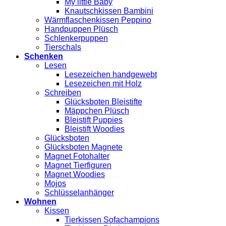
My little Baby
Knautschkissen Bambini
Wärmflaschenkissen Peppino
Handpuppen Plüsch
Schlenkerpuppen
Tierschals
Schenken
Lesen
Lesezeichen handgewebt
Lesezeichen mit Holz
Schreiben
Glücksboten Bleistifte
Mäppchen Plüsch
Bleistift Puppies
Bleistift Woodies
Glücksboten
Glücksboten Magnete
Magnet Fotohalter
Magnet Tierfiguren
Magnet Woodies
Mojos
Schlüsselanhänger
Wohnen
Kissen
Tierkissen Sofachampions