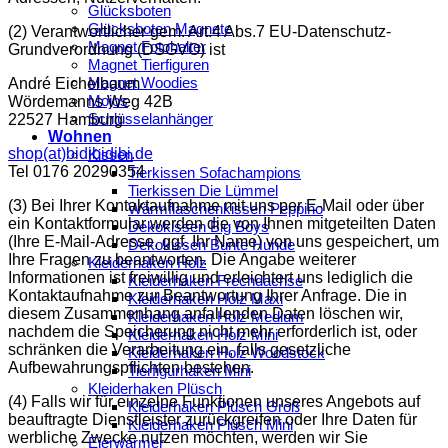
Glücksboten
Glücksboten Magnete
(2) Verantwortlicher gem. Art.4 Abs.7 EU-Datenschutz-
Magnet Fotohalter
Grundverordnung (DSGVO) ist
Magnet Tierfiguren
Magnet Woodies
André Eichelbaum
Mojos
Wördemanns Weg 42B
Schlüsselanhänger
22527 Hamburg
Wohnen
shop(at)bidibidibi.de
Kissen
Tel 0176 20290354
Tierkissen Sofachampions
Tierkissen Die Lümmel
(3) Bei Ihrer Kontaktaufnahme mit uns per E-Mail oder über
Wärmflaschenkissen Peppino
ein Kontaktformular werden die von Ihnen mitgeteilten Daten
Dekokissen Big Boys
(Ihre E-Mail-Adresse, ggf. Ihr Name) von uns gespeichert, um
Dekokissen Bunte Hunde
Ihre Fragen zu beantworten. Die Angabe weiterer
Kleiderhaken Holz
Informationen ist freiwillig und erleichtert uns lediglich die
Kleiderhaken Frechdachse
Kontaktaufnahme zur Beantwortung Ihrer Anfrage. Die in
Kleiderhaken Holz Maxi
diesem Zusammenhang anfallenden Daten löschen wir,
Kleiderhaken Holz Medium
nachdem die Speicherung nicht mehr erforderlich ist, oder
Kleiderhaken Holz Mini
schränken die Verarbeitung ein, falls gesetzliche
Kleiderhaken Holz Woodstock
Aufbewahrungspflichten bestehen.
Tierfigurhaken Mini
Kleiderhaken Plüsch
(4) Falls wir für einzelne Funktionen unseres Angebots auf
Kleiderhaken Plüsch Groß
beauftragte Dienstleister zurückgreifen oder Ihre Daten für
Kleiderhaken Plüsch Mini
werbliche Zwecke nutzen möchten, werden wir Sie
Eierwärmer