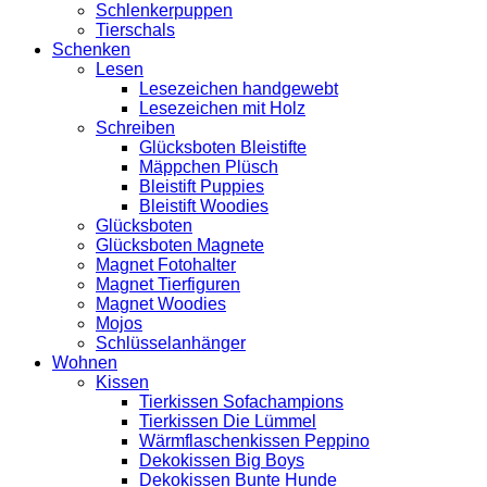
Schlenkerpuppen
Tierschals
Schenken
Lesen
Lesezeichen handgewebt
Lesezeichen mit Holz
Schreiben
Glücksboten Bleistifte
Mäppchen Plüsch
Bleistift Puppies
Bleistift Woodies
Glücksboten
Glücksboten Magnete
Magnet Fotohalter
Magnet Tierfiguren
Magnet Woodies
Mojos
Schlüsselanhänger
Wohnen
Kissen
Tierkissen Sofachampions
Tierkissen Die Lümmel
Wärmflaschenkissen Peppino
Dekokissen Big Boys
Dekokissen Bunte Hunde