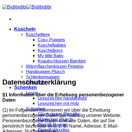
Zum
Inhalt
springen
Kuscheln
Kuscheltiere
Cosy Puppets
Kuschelbabies
Kuschelboys
My little Baby
Knautschkissen Bambini
Wärmflaschenkissen Peppino
Handpuppen Plüsch
Schlenkerpuppen
Datenschutzerklärung
Tierschals
Schenken
Lesen
§1 Information über die Erhebung personenbezogener
Lesezeichen handgewebt
Daten
Lesezeichen mit Holz
Schreiben
(1) Im Folgenden informieren wir über die Erhebung
Glücksboten Bleistifte
personenbezogener Daten bei Nutzung unserer Website.
Mäppchen Plüsch
Personenbezogene Daten sind alle Daten, die auf Sie
Bleistift Puppies
persönlich beziehbar sind, z. B. Name, Adresse, E-Mail-
Bleistift Woodies
Adressen, Nutzerverhalten.