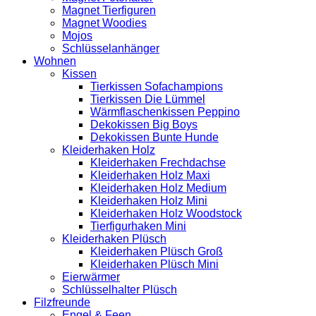
Magnet Tierfiguren
Magnet Woodies
Mojos
Schlüsselanhänger
Wohnen
Kissen
Tierkissen Sofachampions
Tierkissen Die Lümmel
Wärmflaschenkissen Peppino
Dekokissen Big Boys
Dekokissen Bunte Hunde
Kleiderhaken Holz
Kleiderhaken Frechdachse
Kleiderhaken Holz Maxi
Kleiderhaken Holz Medium
Kleiderhaken Holz Mini
Kleiderhaken Holz Woodstock
Tierfigurhaken Mini
Kleiderhaken Plüsch
Kleiderhaken Plüsch Groß
Kleiderhaken Plüsch Mini
Eierwärmer
Schlüsselhalter Plüsch
Filzfreunde
Engel & Feen