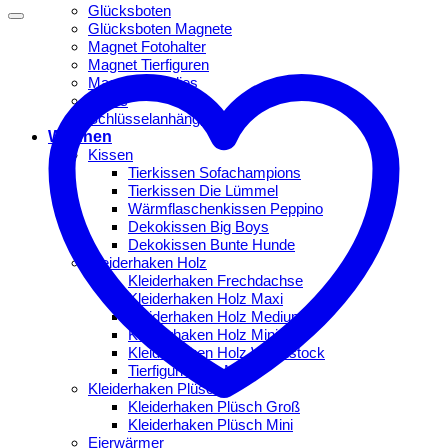
Glücksboten
Glücksboten Magnete
Magnet Fotohalter
Magnet Tierfiguren
Magnet Woodies
Mojos
Schlüsselanhänger
Wohnen
Kissen
Tierkissen Sofachampions
Tierkissen Die Lümmel
Wärmflaschenkissen Peppino
Dekokissen Big Boys
Dekokissen Bunte Hunde
Kleiderhaken Holz
Kleiderhaken Frechdachse
Kleiderhaken Holz Maxi
Kleiderhaken Holz Medium
Kleiderhaken Holz Mini
Kleiderhaken Holz Woodstock
Tierfigurhaken Mini
Kleiderhaken Plüsch
Kleiderhaken Plüsch Groß
Kleiderhaken Plüsch Mini
Eierwärmer