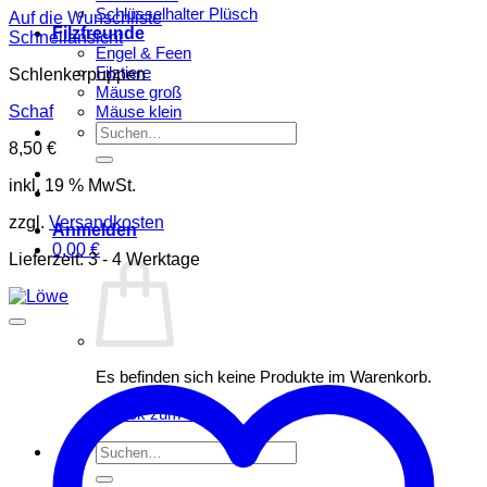
Schlüsselhalter Plüsch
Auf die Wunschliste
Filzfreunde
Schnellansicht
Engel & Feen
Filztiere
Schlenkerpuppen
Mäuse groß
Schaf
Mäuse klein
Suchen
8,50
€
nach:
inkl. 19 % MwSt.
zzgl.
Versandkosten
Anmelden
0,00
€
Lieferzeit:
3 - 4 Werktage
Es befinden sich keine Produkte im Warenkorb.
Zurück zum Shop
Suchen
nach: