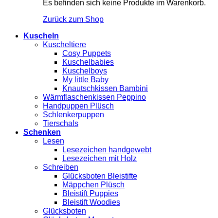
Es befinden sich keine Produkte im Warenkorb.
Zurück zum Shop
Kuscheln
Kuscheltiere
Cosy Puppets
Kuschelbabies
Kuschelboys
My little Baby
Knautschkissen Bambini
Wärmflaschenkissen Peppino
Handpuppen Plüsch
Schlenkerpuppen
Tierschals
Schenken
Lesen
Lesezeichen handgewebt
Lesezeichen mit Holz
Schreiben
Glücksboten Bleistifte
Mäppchen Plüsch
Bleistift Puppies
Bleistift Woodies
Glücksboten