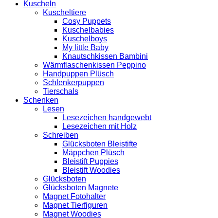
Kuscheln
Kuscheltiere
Cosy Puppets
Kuschelbabies
Kuschelboys
My little Baby
Knautschkissen Bambini
Wärmflaschenkissen Peppino
Handpuppen Plüsch
Schlenkerpuppen
Tierschals
Schenken
Lesen
Lesezeichen handgewebt
Lesezeichen mit Holz
Schreiben
Glücksboten Bleistifte
Mäppchen Plüsch
Bleistift Puppies
Bleistift Woodies
Glücksboten
Glücksboten Magnete
Magnet Fotohalter
Magnet Tierfiguren
Magnet Woodies