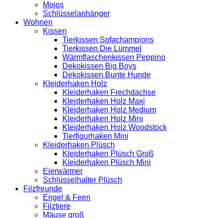
Mojos
Schlüsselanhänger
Wohnen
Kissen
Tierkissen Sofachampions
Tierkissen Die Lümmel
Wärmflaschenkissen Peppino
Dekokissen Big Boys
Dekokissen Bunte Hunde
Kleiderhaken Holz
Kleiderhaken Frechdachse
Kleiderhaken Holz Maxi
Kleiderhaken Holz Medium
Kleiderhaken Holz Mini
Kleiderhaken Holz Woodstock
Tierfigurhaken Mini
Kleiderhaken Plüsch
Kleiderhaken Plüsch Groß
Kleiderhaken Plüsch Mini
Eierwärmer
Schlüsselhalter Plüsch
Filzfreunde
Engel & Feen
Filztiere
Mäuse groß