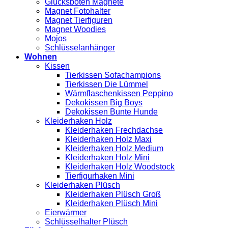
Glücksboten Magnete
Magnet Fotohalter
Magnet Tierfiguren
Magnet Woodies
Mojos
Schlüsselanhänger
Wohnen
Kissen
Tierkissen Sofachampions
Tierkissen Die Lümmel
Wärmflaschenkissen Peppino
Dekokissen Big Boys
Dekokissen Bunte Hunde
Kleiderhaken Holz
Kleiderhaken Frechdachse
Kleiderhaken Holz Maxi
Kleiderhaken Holz Medium
Kleiderhaken Holz Mini
Kleiderhaken Holz Woodstock
Tierfigurhaken Mini
Kleiderhaken Plüsch
Kleiderhaken Plüsch Groß
Kleiderhaken Plüsch Mini
Eierwärmer
Schlüsselhalter Plüsch