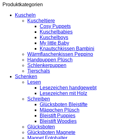
Produktkategorien
Kuscheln
Kuscheltiere
Cosy Puppets
Kuschelbabies
Kuschelboys
My little Baby
Knautschkissen Bambini
Wärmflaschenkissen Peppino
Handpuppen Plüsch
Schlenkerpuppen
Tierschals
Schenken
Lesen
Lesezeichen handgewebt
Lesezeichen mit Holz
Schreiben
Glücksboten Bleistifte
Mäppchen Plüsch
Bleistift Puppies
Bleistift Woodies
Glücksboten
Glücksboten Magnete
Magnet Fotohalter