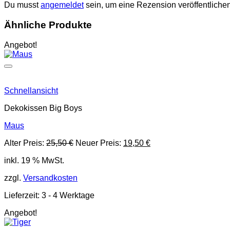
Du musst
angemeldet
sein, um eine Rezension veröffentliche
Ähnliche Produkte
Angebot!
Schnellansicht
Dekokissen Big Boys
Maus
Ursprünglicher
Aktueller
Alter Preis:
25,50
€
Neuer Preis:
19,50
€
Preis
Preis
inkl. 19 % MwSt.
war:
ist:
25,50 €
19,50 €.
zzgl.
Versandkosten
Lieferzeit:
3 - 4 Werktage
Angebot!