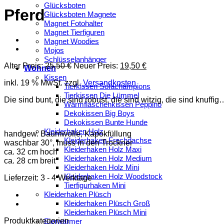
Glücksboten
Pferd
Glücksboten Magnete
Magnet Fotohalter
Magnet Tierfiguren
Magnet Woodies
Mojos
Schlüsselanhänger
Ursprünglicher
Aktueller
Alter Preis:
25,50
€
Neuer Preis:
19,50
€
Wohnen
Preis
Preis
Kissen
inkl. 19 % MwSt.
zzgl.
Versandkosten
war:
ist:
Tierkissen Sofachampions
25,50 €
19,50 €.
Tierkissen Die Lümmel
Die sind bunt, die sind robust, die sind witzig, die sind knuffig
Wärmflaschenkissen Peppino
Dekokissen Big Boys
Dekokissen Bunte Hunde
Kleiderhaken Holz
handgew. Baumwolle, Kapokfüllung
Kleiderhaken Frechdachse
waschbar 30°, muss in den Trockner
Kleiderhaken Holz Maxi
ca. 32 cm hoch
Kleiderhaken Holz Medium
ca. 28 cm breit
Kleiderhaken Holz Mini
Kleiderhaken Holz Woodstock
Lieferzeit:
3 - 4 Werktage
Tierfigurhaken Mini
Kleiderhaken Plüsch
Kleiderhaken Plüsch Groß
Kleiderhaken Plüsch Mini
Produktkategorien
Eierwärmer