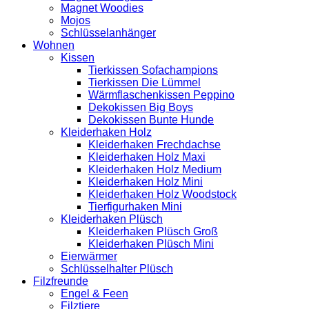
Magnet Woodies
Mojos
Schlüsselanhänger
Wohnen
Kissen
Tierkissen Sofachampions
Tierkissen Die Lümmel
Wärmflaschenkissen Peppino
Dekokissen Big Boys
Dekokissen Bunte Hunde
Kleiderhaken Holz
Kleiderhaken Frechdachse
Kleiderhaken Holz Maxi
Kleiderhaken Holz Medium
Kleiderhaken Holz Mini
Kleiderhaken Holz Woodstock
Tierfigurhaken Mini
Kleiderhaken Plüsch
Kleiderhaken Plüsch Groß
Kleiderhaken Plüsch Mini
Eierwärmer
Schlüsselhalter Plüsch
Filzfreunde
Engel & Feen
Filztiere