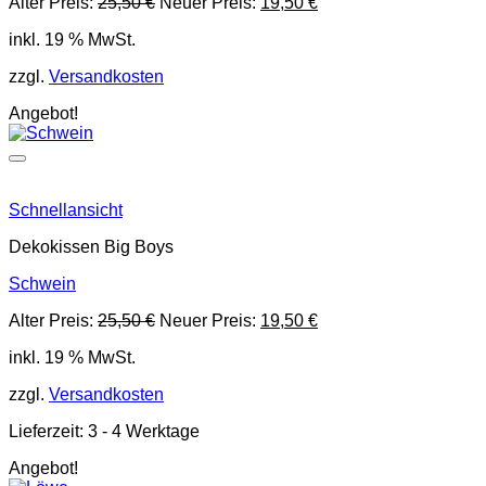
Ursprünglicher
Aktueller
Alter Preis:
25,50
€
Neuer Preis:
19,50
€
Preis
Preis
inkl. 19 % MwSt.
war:
ist:
25,50 €
19,50 €.
zzgl.
Versandkosten
Angebot!
Schnellansicht
Dekokissen Big Boys
Schwein
Ursprünglicher
Aktueller
Alter Preis:
25,50
€
Neuer Preis:
19,50
€
Preis
Preis
inkl. 19 % MwSt.
war:
ist:
25,50 €
19,50 €.
zzgl.
Versandkosten
Lieferzeit:
3 - 4 Werktage
Angebot!