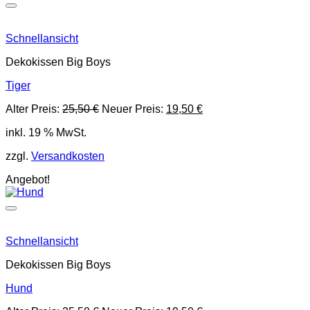
Schnellansicht
Dekokissen Big Boys
Tiger
Ursprünglicher
Aktueller
Alter Preis:
25,50
€
Neuer Preis:
19,50
€
Preis
Preis
inkl. 19 % MwSt.
war:
ist:
25,50 €
19,50 €.
zzgl.
Versandkosten
Angebot!
Schnellansicht
Dekokissen Big Boys
Hund