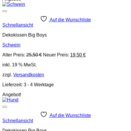
Auf die Wunschliste
Schnellansicht
Dekokissen Big Boys
Schwein
Ursprünglicher
Aktueller
Alter Preis:
25,50
€
Neuer Preis:
19,50
€
Preis
Preis
inkl. 19 % MwSt.
war:
ist:
25,50 €
19,50 €.
zzgl.
Versandkosten
Lieferzeit:
3 - 4 Werktage
Angebot!
Auf die Wunschliste
Schnellansicht
Dekokissen Big Boys