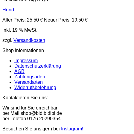
Hund
Ursprünglicher
Aktueller
Alter Preis:
25,50
€
Neuer Preis:
19,50
€
Preis
Preis
inkl. 19 % MwSt.
war:
ist:
25,50 €
19,50 €.
zzgl.
Versandkosten
Shop Informationen
Impressum
Datenschutzerklärung
AGB
Zahlungsarten
Versandarten
Widerrufsbelehrung
Kontaktieren Sie uns:
Wir sind für Sie erreichbar
per Mail shop@bidibidibi.de
per Telefon 0176 20290354
Besuchen Sie uns gern bei
Instagram!