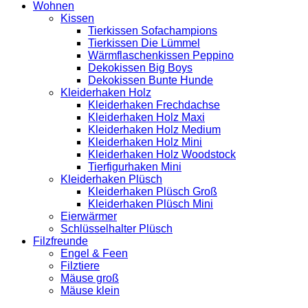
Wohnen
Kissen
Tierkissen Sofachampions
Tierkissen Die Lümmel
Wärmflaschenkissen Peppino
Dekokissen Big Boys
Dekokissen Bunte Hunde
Kleiderhaken Holz
Kleiderhaken Frechdachse
Kleiderhaken Holz Maxi
Kleiderhaken Holz Medium
Kleiderhaken Holz Mini
Kleiderhaken Holz Woodstock
Tierfigurhaken Mini
Kleiderhaken Plüsch
Kleiderhaken Plüsch Groß
Kleiderhaken Plüsch Mini
Eierwärmer
Schlüsselhalter Plüsch
Filzfreunde
Engel & Feen
Filztiere
Mäuse groß
Mäuse klein