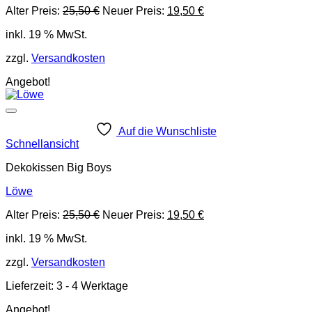
Ursprünglicher
Aktueller
Alter Preis:
25,50
€
Neuer Preis:
19,50
€
Preis
Preis
inkl. 19 % MwSt.
war:
ist:
25,50 €
19,50 €.
zzgl.
Versandkosten
Angebot!
Auf die Wunschliste
Schnellansicht
Dekokissen Big Boys
Löwe
Ursprünglicher
Aktueller
Alter Preis:
25,50
€
Neuer Preis:
19,50
€
Preis
Preis
inkl. 19 % MwSt.
war:
ist:
25,50 €
19,50 €.
zzgl.
Versandkosten
Lieferzeit:
3 - 4 Werktage
Angebot!