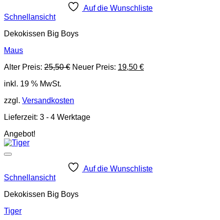
Auf die Wunschliste
Schnellansicht
Dekokissen Big Boys
Maus
Ursprünglicher
Aktueller
Alter Preis:
25,50
€
Neuer Preis:
19,50
€
Preis
Preis
inkl. 19 % MwSt.
war:
ist:
25,50 €
19,50 €.
zzgl.
Versandkosten
Lieferzeit:
3 - 4 Werktage
Angebot!
Auf die Wunschliste
Schnellansicht
Dekokissen Big Boys
Tiger