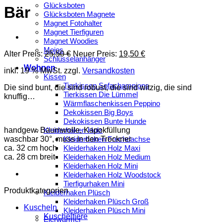
Glücksboten
Bär
Glücksboten Magnete
Magnet Fotohalter
Magnet Tierfiguren
Magnet Woodies
Mojos
Ursprünglicher
Aktueller
Alter Preis:
25,50
€
Neuer Preis:
19,50
€
Schlüsselanhänger
Preis
Preis
Wohnen
inkl. 19 % MwSt.
zzgl.
Versandkosten
war:
ist:
Kissen
25,50 €
19,50 €.
Tierkissen Sofachampions
Die sind bunt, die sind robust, die sind witzig, die sind
Tierkissen Die Lümmel
knuffig…
Wärmflaschenkissen Peppino
Dekokissen Big Boys
Dekokissen Bunte Hunde
handgew. Baumwolle, Kapokfüllung
Kleiderhaken Holz
waschbar 30°, muss in den Trockner
Kleiderhaken Frechdachse
ca. 32 cm hoch
Kleiderhaken Holz Maxi
ca. 28 cm breit
Kleiderhaken Holz Medium
Kleiderhaken Holz Mini
Kleiderhaken Holz Woodstock
Tierfigurhaken Mini
Produktkategorien
Kleiderhaken Plüsch
Kleiderhaken Plüsch Groß
Kuscheln
Kleiderhaken Plüsch Mini
Kuscheltiere
Eierwärmer