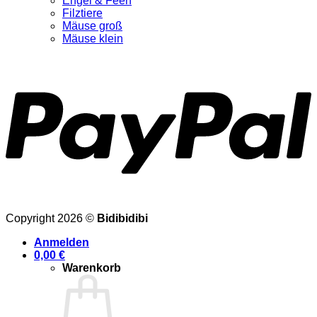
Engel & Feen
Filztiere
Mäuse groß
Mäuse klein
Copyright 2026 ©
Bidibidibi
Anmelden
0,00
€
Warenkorb