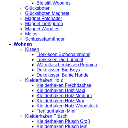
Bleistift Woodies
Glücksboten
Glücksboten Magnete
Magnet Fotohalter
Magnet Tierfiguren
Magnet Woodies
Mojos
Schlüsselanhänger
Wohnen
Kissen
Tierkissen Sofachampions
Tierkissen Die Lümmel
Wärmflaschenkissen Peppino
Dekokissen Big Boys
Dekokissen Bunte Hunde
Kleiderhaken Holz
Kleiderhaken Frechdachse
Kleiderhaken Holz Maxi
Kleiderhaken Holz Medium
Kleiderhaken Holz Mini
Kleiderhaken Holz Woodstock
Tierfigurhaken Mini
Kleiderhaken Plüsch
Kleiderhaken Plüsch Groß
Kleiderhaken Plüsch Mini