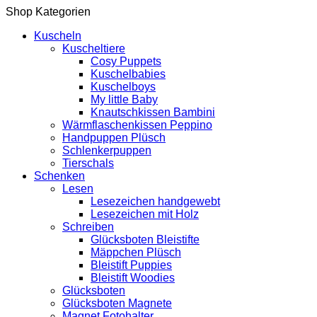
Shop Kategorien
Kuscheln
Kuscheltiere
Cosy Puppets
Kuschelbabies
Kuschelboys
My little Baby
Knautschkissen Bambini
Wärmflaschenkissen Peppino
Handpuppen Plüsch
Schlenkerpuppen
Tierschals
Schenken
Lesen
Lesezeichen handgewebt
Lesezeichen mit Holz
Schreiben
Glücksboten Bleistifte
Mäppchen Plüsch
Bleistift Puppies
Bleistift Woodies
Glücksboten
Glücksboten Magnete
Magnet Fotohalter