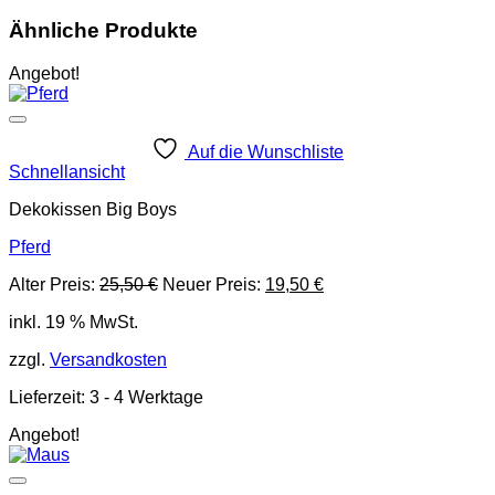
Ähnliche Produkte
Angebot!
Auf die Wunschliste
Schnellansicht
Dekokissen Big Boys
Pferd
Ursprünglicher
Aktueller
Alter Preis:
25,50
€
Neuer Preis:
19,50
€
Preis
Preis
inkl. 19 % MwSt.
war:
ist:
25,50 €
19,50 €.
zzgl.
Versandkosten
Lieferzeit:
3 - 4 Werktage
Angebot!