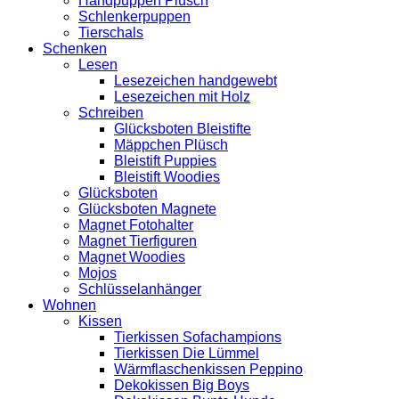
Handpuppen Plüsch
Schlenkerpuppen
Tierschals
Schenken
Lesen
Lesezeichen handgewebt
Lesezeichen mit Holz
Schreiben
Glücksboten Bleistifte
Mäppchen Plüsch
Bleistift Puppies
Bleistift Woodies
Glücksboten
Glücksboten Magnete
Magnet Fotohalter
Magnet Tierfiguren
Magnet Woodies
Mojos
Schlüsselanhänger
Wohnen
Kissen
Tierkissen Sofachampions
Tierkissen Die Lümmel
Wärmflaschenkissen Peppino
Dekokissen Big Boys