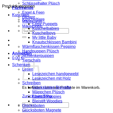
Schlüsselhalter Plüsch
Produktkategorien
Filzfreunde
Engel & Feen
Kuscheln
Filztiere
Kuscheltiere
Mäuse groß
Cosy Puppets
Mäuse klein
Kuschelbabies
Suchen
Kuschelboys
nach:
My little Baby
Knautschkissen Bambini
Wärmflaschenkissen Peppino
Handpuppen Plüsch
Anmelden
Schlenkerpuppen
0,00
€
Tierschals
Schenken
Lesen
Lesezeichen handgewebt
Lesezeichen mit Holz
Schreiben
Glücksboten Bleistifte
Es befinden sich keine Produkte im Warenkorb.
Mäppchen Plüsch
Zurück zum Shop
Bleistift Puppies
Bleistift Woodies
Suchen
Glücksboten
nach:
Glücksboten Magnete