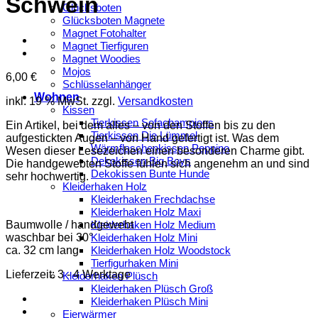
Schwein
Glücksboten
Glücksboten Magnete
Magnet Fotohalter
Magnet Tierfiguren
Magnet Woodies
Mojos
6,00
€
Schlüsselanhänger
Wohnen
inkl. 19 % MwSt.
zzgl.
Versandkosten
Kissen
Tierkissen Sofachampions
Ein Artikel, bei dem alles – von den Stoffen bis zu den
Tierkissen Die Lümmel
aufgestickten Augen – von Hand gefertigt ist. Was dem
Wärmflaschenkissen Peppino
Wesen dieser Lesezeichen einen besonderen Charme gibt.
Dekokissen Big Boys
Die handgewebten Stoffe fühlen sich angenehm an und sind
Dekokissen Bunte Hunde
sehr hochwertig.
Kleiderhaken Holz
Kleiderhaken Frechdachse
Kleiderhaken Holz Maxi
Baumwolle / handgewebt
Kleiderhaken Holz Medium
waschbar bei 30°
Kleiderhaken Holz Mini
ca. 32 cm lang
Kleiderhaken Holz Woodstock
Tierfigurhaken Mini
Lieferzeit:
3 - 4 Werktage
Kleiderhaken Plüsch
Kleiderhaken Plüsch Groß
Kleiderhaken Plüsch Mini
Eierwärmer