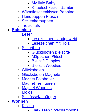
My little Baby
Knautschkissen Bambini
Wärmflaschenkissen Peppino
Handpuppen Plüsch
Schlenkerpuppen
Tierschals
Schenken
Lesen
Lesezeichen handgewebt
Lesezeichen mit Holz
Schreiben
Glücksboten Bleistifte
Mäppchen Plüsch
Bleistift Puppies
Bleistift Woodies
Glücksboten
Glücksboten Magnete
Magnet Fotohalter
Magnet Tierfiguren
Magnet Woodies
Mojos
Schlüsselanhänger
Wohnen
Kissen
Tierkissen Sofachampions