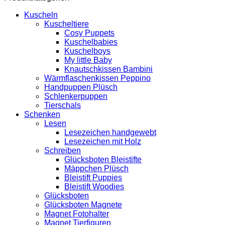
Kuscheln
Kuscheltiere
Cosy Puppets
Kuschelbabies
Kuschelboys
My little Baby
Knautschkissen Bambini
Wärmflaschenkissen Peppino
Handpuppen Plüsch
Schlenkerpuppen
Tierschals
Schenken
Lesen
Lesezeichen handgewebt
Lesezeichen mit Holz
Schreiben
Glücksboten Bleistifte
Mäppchen Plüsch
Bleistift Puppies
Bleistift Woodies
Glücksboten
Glücksboten Magnete
Magnet Fotohalter
Magnet Tierfiguren