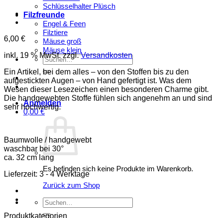
Schlüsselhalter Plüsch
Filzfreunde
Engel & Feen
Filztiere
6,00
€
Mäuse groß
Mäuse klein
inkl. 19 % MwSt.
zzgl.
Versandkosten
Suchen
nach:
Ein Artikel, bei dem alles – von den Stoffen bis zu den
aufgestickten Augen – von Hand gefertigt ist. Was dem
Wesen dieser Lesezeichen einen besonderen Charme gibt.
Die handgewebten Stoffe fühlen sich angenehm an und sind
Anmelden
sehr hochwertig.
0,00
€
Baumwolle / handgewebt
waschbar bei 30°
ca. 32 cm lang
Es befinden sich keine Produkte im Warenkorb.
Lieferzeit:
3 - 4 Werktage
Zurück zum Shop
Suchen
nach:
Produktkategorien