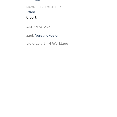
MAGNET FOTOHALTER
Auf die
Auf die
Pferd
Wunschliste
Wunschliste
6,00
€
inkl. 19 % MwSt.
zzgl.
Versandkosten
Lieferzeit:
3 - 4 Werktage
MAGN
Bär
6,00
inkl