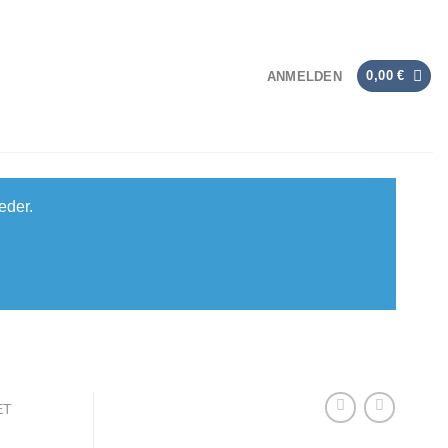
0,00
€
ANMELDEN
eder.
ET