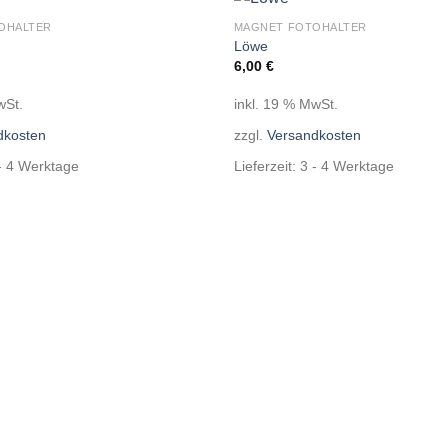
OHALTER
MAGNET FOTOHALTER
Auf die
Löwe
Wunschliste
6,00
€
wSt.
inkl. 19 % MwSt.
dkosten
zzgl.
Versandkosten
- 4 Werktage
Lieferzeit:
3 - 4 Werktage