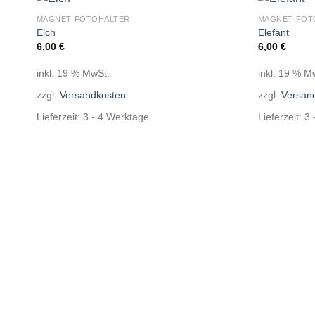
MAGNET FOTOHALTER
MAGNET FOT
Auf die
Elch
Elefant
Wunschliste
6,00
€
6,00
€
inkl. 19 % MwSt.
inkl. 19 % M
zzgl.
Versandkosten
zzgl.
Versan
Lieferzeit:
3 - 4 Werktage
Lieferzeit:
3 