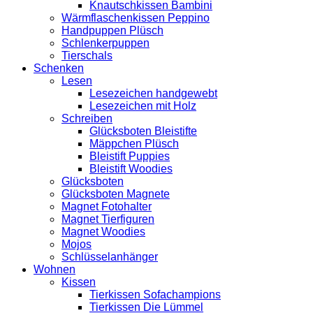
Knautschkissen Bambini
Wärmflaschenkissen Peppino
Handpuppen Plüsch
Schlenkerpuppen
Tierschals
Schenken
Lesen
Lesezeichen handgewebt
Lesezeichen mit Holz
Schreiben
Glücksboten Bleistifte
Mäppchen Plüsch
Bleistift Puppies
Bleistift Woodies
Glücksboten
Glücksboten Magnete
Magnet Fotohalter
Magnet Tierfiguren
Magnet Woodies
Mojos
Schlüsselanhänger
Wohnen
Kissen
Tierkissen Sofachampions
Tierkissen Die Lümmel