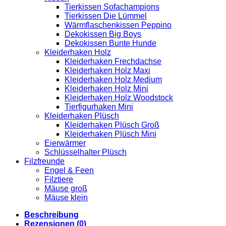
Tierkissen Sofachampions
Tierkissen Die Lümmel
Wärmflaschenkissen Peppino
Dekokissen Big Boys
Dekokissen Bunte Hunde
Kleiderhaken Holz
Kleiderhaken Frechdachse
Kleiderhaken Holz Maxi
Kleiderhaken Holz Medium
Kleiderhaken Holz Mini
Kleiderhaken Holz Woodstock
Tierfigurhaken Mini
Kleiderhaken Plüsch
Kleiderhaken Plüsch Groß
Kleiderhaken Plüsch Mini
Eierwärmer
Schlüsselhalter Plüsch
Filzfreunde
Engel & Feen
Filztiere
Mäuse groß
Mäuse klein
Beschreibung
Rezensionen (0)