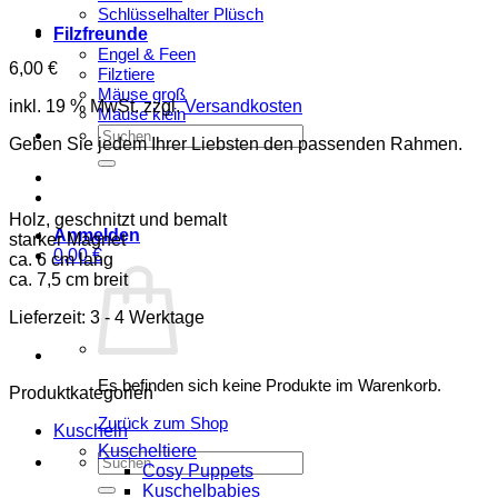
Schlüsselhalter Plüsch
Filzfreunde
Engel & Feen
6,00
€
Filztiere
Mäuse groß
inkl. 19 % MwSt.
zzgl.
Versandkosten
Mäuse klein
Suchen
Geben Sie jedem Ihrer Liebsten den passenden Rahmen.
nach:
Holz, geschnitzt und bemalt
Anmelden
starker Magnet
0,00
€
ca. 6 cm lang
ca. 7,5 cm breit
Lieferzeit:
3 - 4 Werktage
Es befinden sich keine Produkte im Warenkorb.
Produktkategorien
Zurück zum Shop
Kuscheln
Kuscheltiere
Suchen
Cosy Puppets
nach:
Kuschelbabies