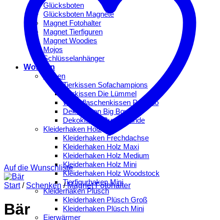
Glücksboten
Glücksboten Magnete
Magnet Fotohalter
Magnet Tierfiguren
Magnet Woodies
Mojos
Schlüsselanhänger
Wohnen
Kissen
Tierkissen Sofachampions
Tierkissen Die Lümmel
Wärmflaschenkissen Peppino
Dekokissen Big Boys
Dekokissen Bunte Hunde
Kleiderhaken Holz
Kleiderhaken Frechdachse
Kleiderhaken Holz Maxi
Kleiderhaken Holz Medium
Kleiderhaken Holz Mini
Auf die Wunschliste
Kleiderhaken Holz Woodstock
Tierfigurhaken Mini
Start
/
Schenken
/
Magnet Fotohalter
Kleiderhaken Plüsch
Kleiderhaken Plüsch Groß
Bär
Kleiderhaken Plüsch Mini
Eierwärmer