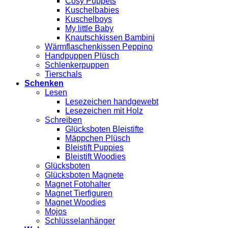
Cosy Puppets
Kuschelbabies
Kuschelboys
My little Baby
Knautschkissen Bambini
Wärmflaschenkissen Peppino
Handpuppen Plüsch
Schlenkerpuppen
Tierschals
Schenken
Lesen
Lesezeichen handgewebt
Lesezeichen mit Holz
Schreiben
Glücksboten Bleistifte
Mäppchen Plüsch
Bleistift Puppies
Bleistift Woodies
Glücksboten
Glücksboten Magnete
Magnet Fotohalter
Magnet Tierfiguren
Magnet Woodies
Mojos
Schlüsselanhänger