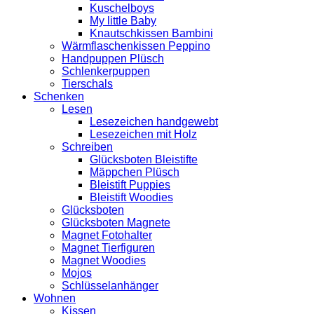
Kuschelboys
My little Baby
Knautschkissen Bambini
Wärmflaschenkissen Peppino
Handpuppen Plüsch
Schlenkerpuppen
Tierschals
Schenken
Lesen
Lesezeichen handgewebt
Lesezeichen mit Holz
Schreiben
Glücksboten Bleistifte
Mäppchen Plüsch
Bleistift Puppies
Bleistift Woodies
Glücksboten
Glücksboten Magnete
Magnet Fotohalter
Magnet Tierfiguren
Magnet Woodies
Mojos
Schlüsselanhänger
Wohnen
Kissen