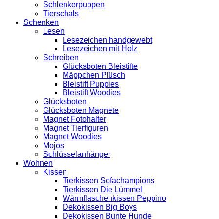
Schlenkerpuppen
Tierschals
Schenken
Lesen
Lesezeichen handgewebt
Lesezeichen mit Holz
Schreiben
Glücksboten Bleistifte
Mäppchen Plüsch
Bleistift Puppies
Bleistift Woodies
Glücksboten
Glücksboten Magnete
Magnet Fotohalter
Magnet Tierfiguren
Magnet Woodies
Mojos
Schlüsselanhänger
Wohnen
Kissen
Tierkissen Sofachampions
Tierkissen Die Lümmel
Wärmflaschenkissen Peppino
Dekokissen Big Boys
Dekokissen Bunte Hunde