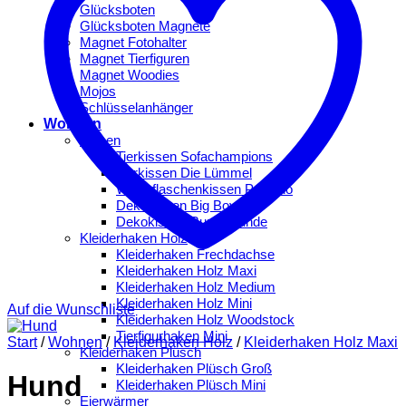
Glücksboten
Glücksboten Magnete
Magnet Fotohalter
Magnet Tierfiguren
Magnet Woodies
Mojos
Schlüsselanhänger
Wohnen
Kissen
Tierkissen Sofachampions
Tierkissen Die Lümmel
Wärmflaschenkissen Peppino
Dekokissen Big Boys
Dekokissen Bunte Hunde
Kleiderhaken Holz
Kleiderhaken Frechdachse
Kleiderhaken Holz Maxi
Kleiderhaken Holz Medium
Kleiderhaken Holz Mini
Auf die Wunschliste
Kleiderhaken Holz Woodstock
Tierfigurhaken Mini
Start
/
Wohnen
/
Kleiderhaken Holz
/
Kleiderhaken Holz Maxi
Kleiderhaken Plüsch
Kleiderhaken Plüsch Groß
Hund
Kleiderhaken Plüsch Mini
Eierwärmer