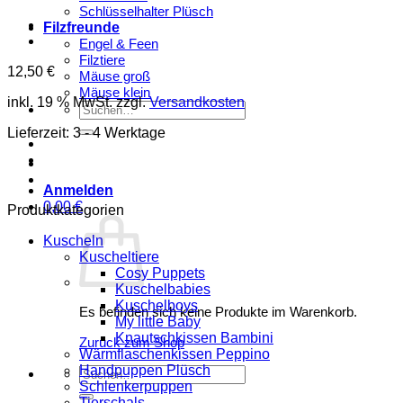
Schlüsselhalter Plüsch
Filzfreunde
Engel & Feen
Filztiere
12,50
€
Mäuse groß
Mäuse klein
inkl. 19 % MwSt.
zzgl.
Versandkosten
Suchen
nach:
Lieferzeit:
3 - 4 Werktage
Anmelden
0,00
€
Produktkategorien
Kuscheln
Kuscheltiere
Cosy Puppets
Kuschelbabies
Kuschelboys
Es befinden sich keine Produkte im Warenkorb.
My little Baby
Knautschkissen Bambini
Zurück zum Shop
Wärmflaschenkissen Peppino
Handpuppen Plüsch
Suchen
Schlenkerpuppen
nach:
Tierschals