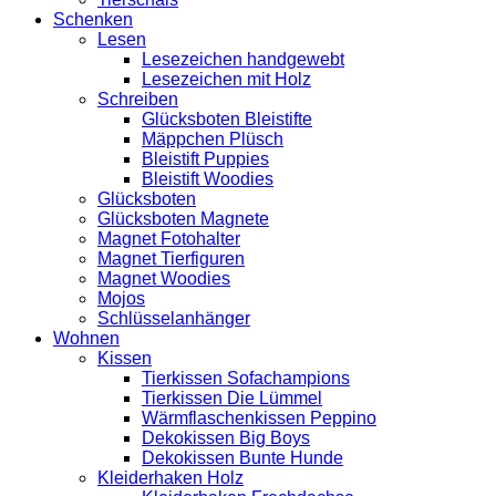
Schenken
Lesen
Lesezeichen handgewebt
Lesezeichen mit Holz
Schreiben
Glücksboten Bleistifte
Mäppchen Plüsch
Bleistift Puppies
Bleistift Woodies
Glücksboten
Glücksboten Magnete
Magnet Fotohalter
Magnet Tierfiguren
Magnet Woodies
Mojos
Schlüsselanhänger
Wohnen
Kissen
Tierkissen Sofachampions
Tierkissen Die Lümmel
Wärmflaschenkissen Peppino
Dekokissen Big Boys
Dekokissen Bunte Hunde
Kleiderhaken Holz