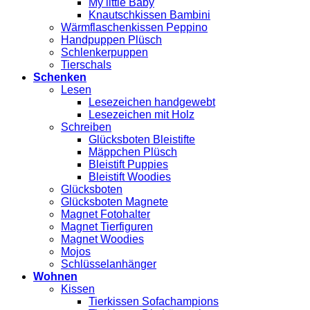
My little Baby
Knautschkissen Bambini
Wärmflaschenkissen Peppino
Handpuppen Plüsch
Schlenkerpuppen
Tierschals
Schenken
Lesen
Lesezeichen handgewebt
Lesezeichen mit Holz
Schreiben
Glücksboten Bleistifte
Mäppchen Plüsch
Bleistift Puppies
Bleistift Woodies
Glücksboten
Glücksboten Magnete
Magnet Fotohalter
Magnet Tierfiguren
Magnet Woodies
Mojos
Schlüsselanhänger
Wohnen
Kissen
Tierkissen Sofachampions