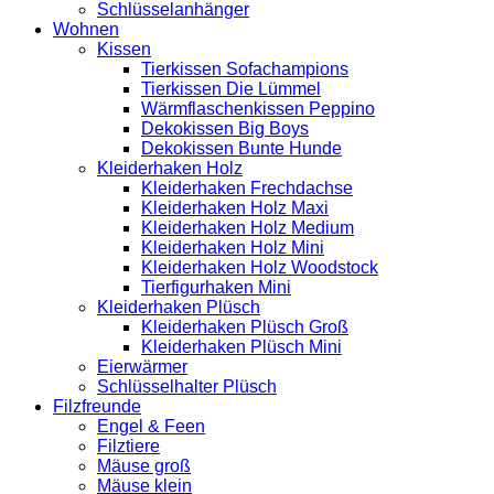
Schlüsselanhänger
Wohnen
Kissen
Tierkissen Sofachampions
Tierkissen Die Lümmel
Wärmflaschenkissen Peppino
Dekokissen Big Boys
Dekokissen Bunte Hunde
Kleiderhaken Holz
Kleiderhaken Frechdachse
Kleiderhaken Holz Maxi
Kleiderhaken Holz Medium
Kleiderhaken Holz Mini
Kleiderhaken Holz Woodstock
Tierfigurhaken Mini
Kleiderhaken Plüsch
Kleiderhaken Plüsch Groß
Kleiderhaken Plüsch Mini
Eierwärmer
Schlüsselhalter Plüsch
Filzfreunde
Engel & Feen
Filztiere
Mäuse groß
Mäuse klein