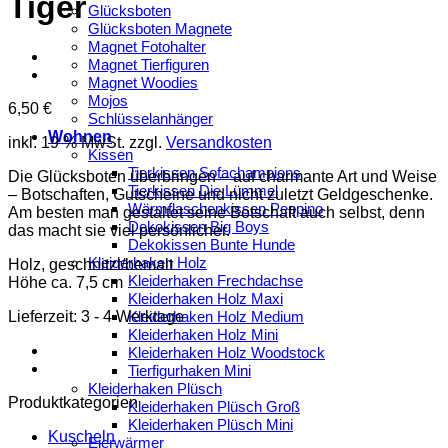
Tiger
Glücksboten
Glücksboten Magnete
Magnet Fotohalter
Magnet Tierfiguren
Magnet Woodies
Mojos
6,50
€
Schlüsselanhänger
Wohnen
inkl. 19 % MwSt.
zzgl.
Versandkosten
Kissen
Tierkissen Sofachampions
Die Glücksboten überbringen – auf charmante Art und Weise
Tierkissen Die Lümmel
– Botschaften, Gutscheine und nicht zuletzt Geldgeschenke.
Wärmflaschenkissen Peppino
Am besten man gestaltet seine Botschaft auch selbst, denn
Dekokissen Big Boys
das macht sie viel persönlicher.
Dekokissen Bunte Hunde
Kleiderhaken Holz
Holz, geschnitzt/bemalt
Kleiderhaken Frechdachse
Höhe ca. 7,5 cm
Kleiderhaken Holz Maxi
Lieferzeit:
3 - 4 Werktage
Kleiderhaken Holz Medium
Kleiderhaken Holz Mini
Kleiderhaken Holz Woodstock
Tierfigurhaken Mini
Kleiderhaken Plüsch
Produktkategorien
Kleiderhaken Plüsch Groß
Kleiderhaken Plüsch Mini
Kuscheln
Eierwärmer