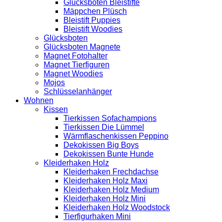
Glücksboten Bleistifte
Mäppchen Plüsch
Bleistift Puppies
Bleistift Woodies
Glücksboten
Glücksboten Magnete
Magnet Fotohalter
Magnet Tierfiguren
Magnet Woodies
Mojos
Schlüsselanhänger
Wohnen
Kissen
Tierkissen Sofachampions
Tierkissen Die Lümmel
Wärmflaschenkissen Peppino
Dekokissen Big Boys
Dekokissen Bunte Hunde
Kleiderhaken Holz
Kleiderhaken Frechdachse
Kleiderhaken Holz Maxi
Kleiderhaken Holz Medium
Kleiderhaken Holz Mini
Kleiderhaken Holz Woodstock
Tierfigurhaken Mini