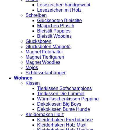
Lesezeichen handgewebt
Lesezeichen mit Holz
Schreiben
Glücksboten Bleistifte
Mäppchen Plüsch
Bleistift Puppies
Bleistift Woodies
Glücksboten
Glücksboten Magnete
Magnet Fotohalter
Magnet Tierfiguren
Magnet Woodies
Mojos
Schlüsselanhänger
Wohnen
Kissen
Tierkissen Sofachampions
Tierkissen Die Lümmel
Wärmflaschenkissen Peppino
Dekokissen Big Boys
Dekokissen Bunte Hunde
Kleiderhaken Holz
Kleiderhaken Frechdachse
Kleiderhaken Holz Maxi