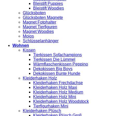
Bleistift Puppies
Bleistift Woodies
Glücksboten
Glücksboten Magnete
Magnet Fotohalter
Magnet Tierfiguren
Magnet Woodies
Mojos
Schlüsselanhänger
Wohnen
Kissen
Tierkissen Sofachampions
Tierkissen Die Lümmel
Wärmflaschenkissen Peppino
Dekokissen Big Boys
Dekokissen Bunte Hunde
Kleiderhaken Holz
Kleiderhaken Frechdachse
Kleiderhaken Holz Maxi
Kleiderhaken Holz Medium
Kleiderhaken Holz Mini
Kleiderhaken Holz Woodstock
Tierfigurhaken Mini
Kleiderhaken Plüsch
Kleiderhaken Plüsch Groß