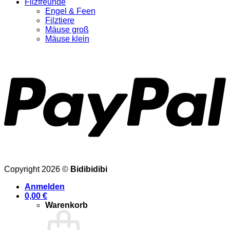
Filzfreunde
Engel & Feen
Filztiere
Mäuse groß
Mäuse klein
Copyright 2026 ©
Bidibidibi
Anmelden
0,00
€
Warenkorb