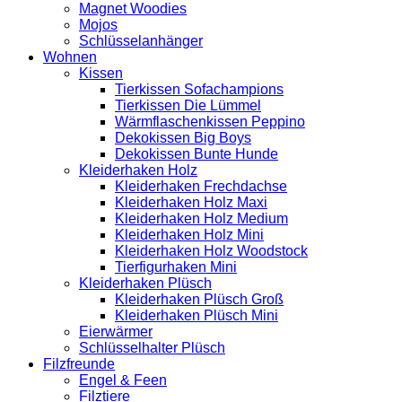
Magnet Woodies
Mojos
Schlüsselanhänger
Wohnen
Kissen
Tierkissen Sofachampions
Tierkissen Die Lümmel
Wärmflaschenkissen Peppino
Dekokissen Big Boys
Dekokissen Bunte Hunde
Kleiderhaken Holz
Kleiderhaken Frechdachse
Kleiderhaken Holz Maxi
Kleiderhaken Holz Medium
Kleiderhaken Holz Mini
Kleiderhaken Holz Woodstock
Tierfigurhaken Mini
Kleiderhaken Plüsch
Kleiderhaken Plüsch Groß
Kleiderhaken Plüsch Mini
Eierwärmer
Schlüsselhalter Plüsch
Filzfreunde
Engel & Feen
Filztiere