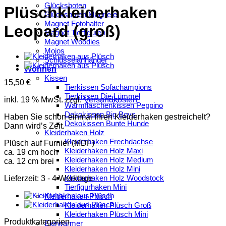
Glücksboten
Plüschkleiderhaken
Glücksboten Magnete
Magnet Fotohalter
Leopard (groß)
Magnet Tierfiguren
Magnet Woodies
Mojos
Schlüsselanhänger
Wohnen
Kissen
15,50
€
Tierkissen Sofachampions
Tierkissen Die Lümmel
inkl. 19 % MwSt.
zzgl.
Versandkosten
Wärmflaschenkissen Peppino
Dekokissen Big Boys
Haben Sie schon einmal Ihren Kleiderhaken gestreichelt?
Dekokissen Bunte Hunde
Dann wird’s Zeit.
Kleiderhaken Holz
Kleiderhaken Frechdachse
Plüsch auf Furnier (MDF)
Kleiderhaken Holz Maxi
ca. 19 cm hoch
Kleiderhaken Holz Medium
ca. 12 cm brei
Kleiderhaken Holz Mini
Kleiderhaken Holz Woodstock
Lieferzeit:
3 - 4 Werktage
Tierfigurhaken Mini
Kleiderhaken Plüsch
Kleiderhaken Plüsch Groß
Kleiderhaken Plüsch Mini
Produktkategorien
Eierwärmer