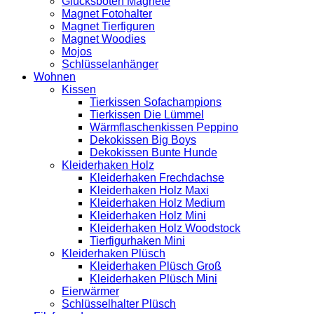
Glücksboten Magnete
Magnet Fotohalter
Magnet Tierfiguren
Magnet Woodies
Mojos
Schlüsselanhänger
Wohnen
Kissen
Tierkissen Sofachampions
Tierkissen Die Lümmel
Wärmflaschenkissen Peppino
Dekokissen Big Boys
Dekokissen Bunte Hunde
Kleiderhaken Holz
Kleiderhaken Frechdachse
Kleiderhaken Holz Maxi
Kleiderhaken Holz Medium
Kleiderhaken Holz Mini
Kleiderhaken Holz Woodstock
Tierfigurhaken Mini
Kleiderhaken Plüsch
Kleiderhaken Plüsch Groß
Kleiderhaken Plüsch Mini
Eierwärmer
Schlüsselhalter Plüsch