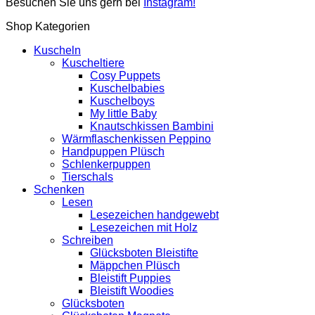
Besuchen Sie uns gern bei
Instagram!
Shop Kategorien
Kuscheln
Kuscheltiere
Cosy Puppets
Kuschelbabies
Kuschelboys
My little Baby
Knautschkissen Bambini
Wärmflaschenkissen Peppino
Handpuppen Plüsch
Schlenkerpuppen
Tierschals
Schenken
Lesen
Lesezeichen handgewebt
Lesezeichen mit Holz
Schreiben
Glücksboten Bleistifte
Mäppchen Plüsch
Bleistift Puppies
Bleistift Woodies
Glücksboten