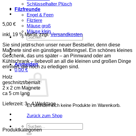
Schlüsselhalter Plüsch
Filzfreunde
Engel & Feen
Filztiere
5,00
€
Mäuse groß
Mäuse klein
inkl. 19 % MwSt.
zzgl.
Versandkosten
Suchen
nach:
Sie sind jetzt schon unser neuer Bestseller, denn diese
Magnete sind ein günstiges Mitbringsel. Ein schönes kleines
Geschenk, das uns später – an Pinnwand oder am
Kühlschrank – liebevoll an all die kleinen und großen Dinge
Anmelden
erinnert, die noch zu erledigen sind.
0,00
€
Holz
geschnitzt/bemalt
2 x 2 cm Magnete
ca 5 cm lang
Lieferzeit:
3 - 4 Werktage
Es befinden sich keine Produkte im Warenkorb.
Zurück zum Shop
Suchen
Produktkategorien
nach: