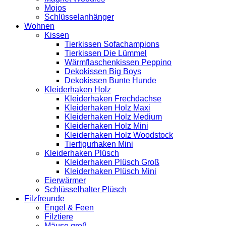
Mojos
Schlüsselanhänger
Wohnen
Kissen
Tierkissen Sofachampions
Tierkissen Die Lümmel
Wärmflaschenkissen Peppino
Dekokissen Big Boys
Dekokissen Bunte Hunde
Kleiderhaken Holz
Kleiderhaken Frechdachse
Kleiderhaken Holz Maxi
Kleiderhaken Holz Medium
Kleiderhaken Holz Mini
Kleiderhaken Holz Woodstock
Tierfigurhaken Mini
Kleiderhaken Plüsch
Kleiderhaken Plüsch Groß
Kleiderhaken Plüsch Mini
Eierwärmer
Schlüsselhalter Plüsch
Filzfreunde
Engel & Feen
Filztiere
Mäuse groß