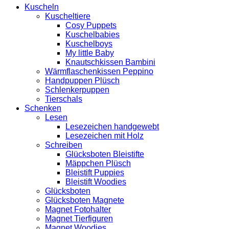
Kuscheln
Kuscheltiere
Cosy Puppets
Kuschelbabies
Kuschelboys
My little Baby
Knautschkissen Bambini
Wärmflaschenkissen Peppino
Handpuppen Plüsch
Schlenkerpuppen
Tierschals
Schenken
Lesen
Lesezeichen handgewebt
Lesezeichen mit Holz
Schreiben
Glücksboten Bleistifte
Mäppchen Plüsch
Bleistift Puppies
Bleistift Woodies
Glücksboten
Glücksboten Magnete
Magnet Fotohalter
Magnet Tierfiguren
Magnet Woodies