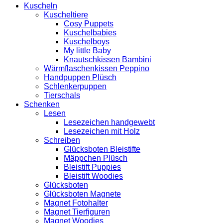
Kuscheln
Kuscheltiere
Cosy Puppets
Kuschelbabies
Kuschelboys
My little Baby
Knautschkissen Bambini
Wärmflaschenkissen Peppino
Handpuppen Plüsch
Schlenkerpuppen
Tierschals
Schenken
Lesen
Lesezeichen handgewebt
Lesezeichen mit Holz
Schreiben
Glücksboten Bleistifte
Mäppchen Plüsch
Bleistift Puppies
Bleistift Woodies
Glücksboten
Glücksboten Magnete
Magnet Fotohalter
Magnet Tierfiguren
Magnet Woodies