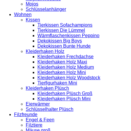
Mojos
Schlüsselanhänger
Wohnen
Kissen
Tierkissen Sofachampions
Tierkissen Die Lümmel
Wärmflaschenkissen Peppino
Dekokissen Big Boys
Dekokissen Bunte Hunde
Kleiderhaken Holz
Kleiderhaken Frechdachse
Kleiderhaken Holz Maxi
Kleiderhaken Holz Medium
Kleiderhaken Holz Mini
Kleiderhaken Holz Woodstock
Tierfigurhaken Mini
Kleiderhaken Plüsch
Kleiderhaken Plüsch Groß
Kleiderhaken Plüsch Mini
Eierwärmer
Schlüsselhalter Plüsch
Filzfreunde
Engel & Feen
Filztiere
Mäuse groß