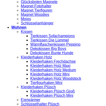
Glücksboten Magnete
Magnet Fotohalter
Magnet Tierfiguren
Magnet Woodies
Mojos
Schlüsselanhänger
Wohnen
Kissen
Tierkissen Sofachampions
Tierkissen Die Lümmel
Wärmflaschenkissen Peppino
Dekokissen Big Boys
Dekokissen Bunte Hunde
Kleiderhaken Holz
Kleiderhaken Frechdachse
Kleiderhaken Holz Maxi
Kleiderhaken Holz Medium
Kleiderhaken Holz Mini
Kleiderhaken Holz Woodstock
Tierfigurhaken Mini
Kleiderhaken Plüsch
Kleiderhaken Plüsch Groß
Kleiderhaken Plüsch Mini
Eierwärmer
Schlüsselhalter Plüsch