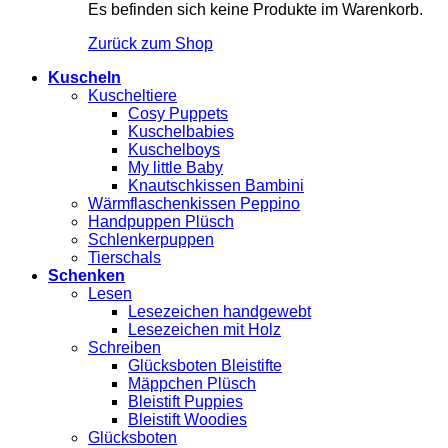
Es befinden sich keine Produkte im Warenkorb.
Zurück zum Shop
Kuscheln
Kuscheltiere
Cosy Puppets
Kuschelbabies
Kuschelboys
My little Baby
Knautschkissen Bambini
Wärmflaschenkissen Peppino
Handpuppen Plüsch
Schlenkerpuppen
Tierschals
Schenken
Lesen
Lesezeichen handgewebt
Lesezeichen mit Holz
Schreiben
Glücksboten Bleistifte
Mäppchen Plüsch
Bleistift Puppies
Bleistift Woodies
Glücksboten