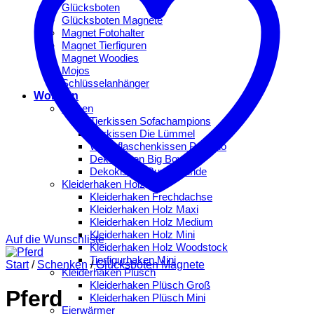
Glücksboten
Glücksboten Magnete
Magnet Fotohalter
Magnet Tierfiguren
Magnet Woodies
Mojos
Schlüsselanhänger
Wohnen
Kissen
Tierkissen Sofachampions
Tierkissen Die Lümmel
Wärmflaschenkissen Peppino
Dekokissen Big Boys
Dekokissen Bunte Hunde
Kleiderhaken Holz
Kleiderhaken Frechdachse
Kleiderhaken Holz Maxi
Kleiderhaken Holz Medium
Kleiderhaken Holz Mini
Auf die Wunschliste
Kleiderhaken Holz Woodstock
Tierfigurhaken Mini
Start
/
Schenken
/
Glücksboten Magnete
Kleiderhaken Plüsch
Kleiderhaken Plüsch Groß
Pferd
Kleiderhaken Plüsch Mini
Eierwärmer