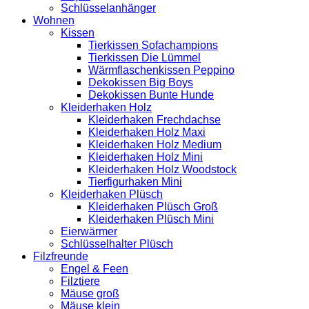
Schlüsselanhänger
Wohnen
Kissen
Tierkissen Sofachampions
Tierkissen Die Lümmel
Wärmflaschenkissen Peppino
Dekokissen Big Boys
Dekokissen Bunte Hunde
Kleiderhaken Holz
Kleiderhaken Frechdachse
Kleiderhaken Holz Maxi
Kleiderhaken Holz Medium
Kleiderhaken Holz Mini
Kleiderhaken Holz Woodstock
Tierfigurhaken Mini
Kleiderhaken Plüsch
Kleiderhaken Plüsch Groß
Kleiderhaken Plüsch Mini
Eierwärmer
Schlüsselhalter Plüsch
Filzfreunde
Engel & Feen
Filztiere
Mäuse groß
Mäuse klein