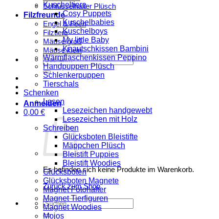
Kuscheltiere
Schlüsselhalter Plüsch
Cosy Puppets
Filzfreunde
Kuschelbabies
Engel & Feen
Kuschelboys
Filztiere
My little Baby
Mäuse groß
Knautschkissen Bambini
Mäuse klein
Wärmflaschenkissen Peppino
Suchen
Handpuppen Plüsch
nach:
Schlenkerpuppen
Tierschals
Schenken
Lesen
Anmelden
Lesezeichen handgewebt
0,00
€
Lesezeichen mit Holz
Schreiben
Glücksboten Bleistifte
Mäppchen Plüsch
Bleistift Puppies
Bleistift Woodies
Es befinden sich keine Produkte im Warenkorb.
Glücksboten
Glücksboten Magnete
Zurück zum Shop
Magnet Fotohalter
Magnet Tierfiguren
Suchen
Magnet Woodies
nach:
Mojos