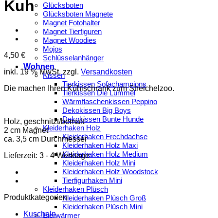
Kuh
Glücksboten
Glücksboten Magnete
Magnet Fotohalter
Magnet Tierfiguren
Magnet Woodies
Mojos
4,50
€
Schlüsselanhänger
Wohnen
inkl. 19 % MwSt.
zzgl.
Versandkosten
Kissen
Tierkissen Sofachampions
Die machen Ihren Kühlschrank zum Streichelzoo.
Tierkissen Die Lümmel
Wärmflaschenkissen Peppino
Dekokissen Big Boys
Dekokissen Bunte Hunde
Holz, geschnitzt/bemalt
Kleiderhaken Holz
2 cm Magnet
Kleiderhaken Frechdachse
ca. 3,5 cm Durchmesser
Kleiderhaken Holz Maxi
Kleiderhaken Holz Medium
Lieferzeit:
3 - 4 Werktage
Kleiderhaken Holz Mini
Kleiderhaken Holz Woodstock
Tierfigurhaken Mini
Kleiderhaken Plüsch
Produktkategorien
Kleiderhaken Plüsch Groß
Kleiderhaken Plüsch Mini
Kuscheln
Eierwärmer