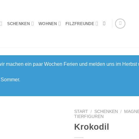
SCHENKEN
WOHNEN
FILZFREUNDE
 wir machen ein paar Wochen Ferien und melden uns im Herbst 
n Sommer.
START
/
SCHENKEN
/
MAGN
TIERFIGUREN
Krokodil
Auf die
Wunschliste