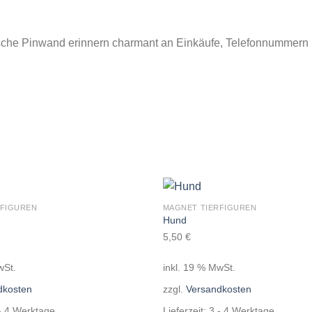
sche Pinwand erinnern charmant an Einkäufe, Telefonnummern 
RFIGUREN
MAGNET TIERFIGUREN
Auf die
Hund
Wunschliste
5,50
€
wSt.
inkl. 19 % MwSt.
dkosten
zzgl.
Versandkosten
- 4 Werktage
Lieferzeit:
3 - 4 Werktage