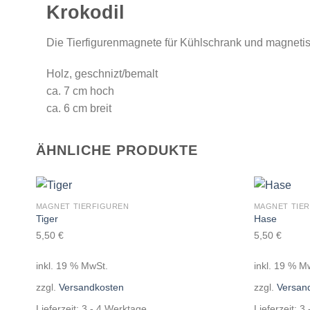
Krokodil
Die Tierfigurenmagnete für Kühlschrank und magneti
Holz, geschnizt/bemalt
ca. 7 cm hoch
ca. 6 cm breit
ÄHNLICHE PRODUKTE
MAGNET TIERFIGUREN
MAGNET TIE
Auf die
Tiger
Hase
Wunschliste
5,50
€
5,50
€
inkl. 19 % MwSt.
inkl. 19 % M
zzgl.
Versandkosten
zzgl.
Versan
Lieferzeit:
3 - 4 Werktage
Lieferzeit:
3 