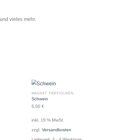
und vieles mehr.
MAGNET TIERFIGUREN
Auf die
Auf die
Schwein
Wunschliste
Wunschliste
5,50
€
inkl. 19 % MwSt.
zzgl.
Versandkosten
Lieferzeit:
3 - 4 Werktage