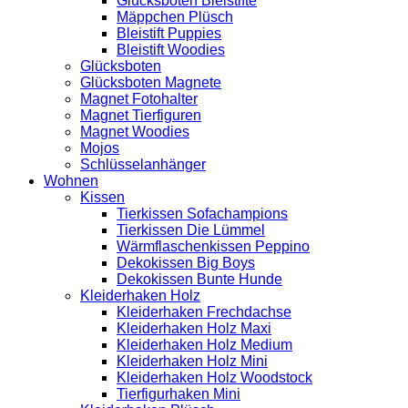
Glücksboten Bleistifte
Mäppchen Plüsch
Bleistift Puppies
Bleistift Woodies
Glücksboten
Glücksboten Magnete
Magnet Fotohalter
Magnet Tierfiguren
Magnet Woodies
Mojos
Schlüsselanhänger
Wohnen
Kissen
Tierkissen Sofachampions
Tierkissen Die Lümmel
Wärmflaschenkissen Peppino
Dekokissen Big Boys
Dekokissen Bunte Hunde
Kleiderhaken Holz
Kleiderhaken Frechdachse
Kleiderhaken Holz Maxi
Kleiderhaken Holz Medium
Kleiderhaken Holz Mini
Kleiderhaken Holz Woodstock
Tierfigurhaken Mini