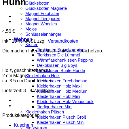
Huhn
Glücksboten
Glücksboten Magnete
Magnet Fotohalter
Magnet Tierfiguren
Magnet Woodies
Mojos
4,50
€
Schlüsselanhänger
Wohnen
inkl. 19 % MwSt.
zzgl.
Versandkosten
Kissen
Tierkissen Sofachampions
Die machen Ihren Kühlschrank zum Streichelzoo.
Tierkissen Die Lümmel
Wärmflaschenkissen Peppino
Dekokissen Big Boys
Holz, geschnitzt/bemalt
Dekokissen Bunte Hunde
2 cm Magnet
Kleiderhaken Holz
ca. 3,5 cm Durchmesser
Kleiderhaken Frechdachse
Kleiderhaken Holz Maxi
Lieferzeit:
3 - 4 Werktage
Kleiderhaken Holz Medium
Kleiderhaken Holz Mini
Kleiderhaken Holz Woodstock
Tierfigurhaken Mini
Kleiderhaken Plüsch
Produktkategorien
Kleiderhaken Plüsch Groß
Kleiderhaken Plüsch Mini
Kuscheln
Eierwärmer