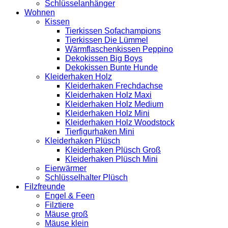
Schlüsselanhänger
Wohnen
Kissen
Tierkissen Sofachampions
Tierkissen Die Lümmel
Wärmflaschenkissen Peppino
Dekokissen Big Boys
Dekokissen Bunte Hunde
Kleiderhaken Holz
Kleiderhaken Frechdachse
Kleiderhaken Holz Maxi
Kleiderhaken Holz Medium
Kleiderhaken Holz Mini
Kleiderhaken Holz Woodstock
Tierfigurhaken Mini
Kleiderhaken Plüsch
Kleiderhaken Plüsch Groß
Kleiderhaken Plüsch Mini
Eierwärmer
Schlüsselhalter Plüsch
Filzfreunde
Engel & Feen
Filztiere
Mäuse groß
Mäuse klein