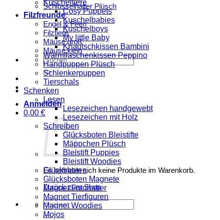
Kuscheltiere
Schlüsselhalter Plüsch
Cosy Puppets
Filzfreunde
Kuschelbabies
Engel & Feen
Kuschelboys
Filztiere
My little Baby
Mäuse groß
Knautschkissen Bambini
Mäuse klein
Wärmflaschenkissen Peppino
Suchen
Handpuppen Plüsch
nach:
Schlenkerpuppen
Tierschals
Schenken
Lesen
Anmelden
Lesezeichen handgewebt
0,00
€
Lesezeichen mit Holz
Schreiben
Glücksboten Bleistifte
Mäppchen Plüsch
Bleistift Puppies
Bleistift Woodies
Glücksboten
Es befinden sich keine Produkte im Warenkorb.
Glücksboten Magnete
Zurück zum Shop
Magnet Fotohalter
Magnet Tierfiguren
Suchen
Magnet Woodies
nach:
Mojos