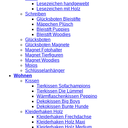
Lesezeichen handgewebt
Lesezeichen mit Holz
Schreiben
Glücksboten Bleistifte
Mäppchen Plüsch
Bleistift Puppies
Bleistift Woodies
Glücksboten
Glücksboten Magnete
Magnet Fotohalter
Magnet Tierfiguren
Magnet Woodies
Mojos
Schlüsselanhänger
Wohnen
Kissen
Tierkissen Sofachampions
Tierkissen Die Lümmel
Wärmflaschenkissen Peppino
Dekokissen Big Boys
Dekokissen Bunte Hunde
Kleiderhaken Holz
Kleiderhaken Frechdachse
Kleiderhaken Holz Maxi
Kleiderhaken Holz Medium