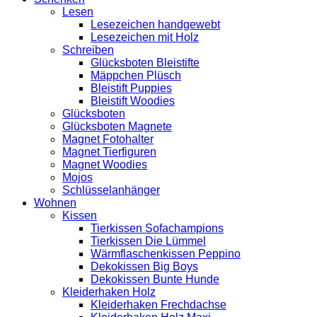
Lesen
Lesezeichen handgewebt
Lesezeichen mit Holz
Schreiben
Glücksboten Bleistifte
Mäppchen Plüsch
Bleistift Puppies
Bleistift Woodies
Glücksboten
Glücksboten Magnete
Magnet Fotohalter
Magnet Tierfiguren
Magnet Woodies
Mojos
Schlüsselanhänger
Wohnen
Kissen
Tierkissen Sofachampions
Tierkissen Die Lümmel
Wärmflaschenkissen Peppino
Dekokissen Big Boys
Dekokissen Bunte Hunde
Kleiderhaken Holz
Kleiderhaken Frechdachse