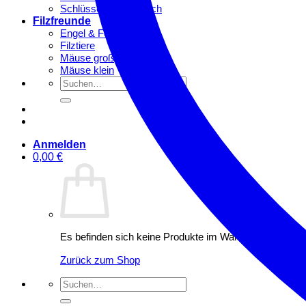
Schlüsselhalter Plüsch
Filzfreunde
Engel & Feen
Filztiere
Mäuse groß
Mäuse klein
Suchen
nach:
Anmelden
0,00
€
Es befinden sich keine Produkte im Warenkorb.
Zurück zum Shop
Suchen
nach: