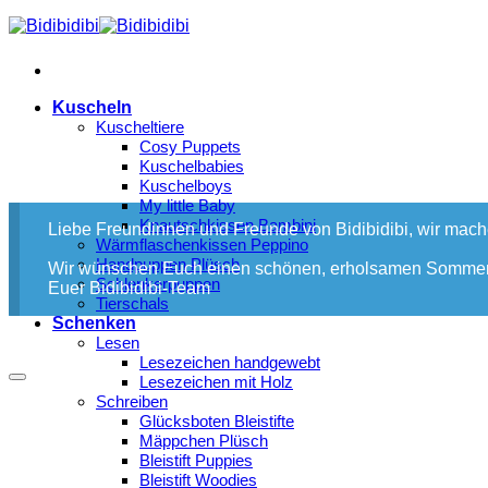
Zum
Inhalt
springen
Kuscheln
Kuscheltiere
Cosy Puppets
Kuschelbabies
Kuschelboys
My little Baby
Knautschkissen Bambini
Liebe Freundinnen und Freunde von Bidibidibi, wir mac
Wärmflaschenkissen Peppino
Handpuppen Plüsch
Wir wünschen Euch einen schönen, erholsamen Sommer
Schlenkerpuppen
Euer Bidibidibi-Team
Tierschals
Schenken
Lesen
Lesezeichen handgewebt
Lesezeichen mit Holz
Schreiben
Glücksboten Bleistifte
Mäppchen Plüsch
Bleistift Puppies
Bleistift Woodies