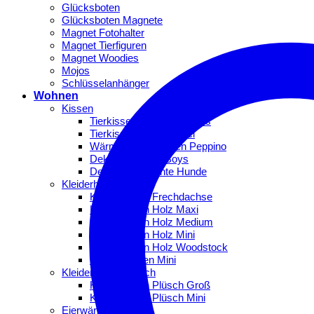
Glücksboten
Glücksboten Magnete
Magnet Fotohalter
Magnet Tierfiguren
Magnet Woodies
Mojos
Schlüsselanhänger
Wohnen
Kissen
Tierkissen Sofachampions
Tierkissen Die Lümmel
Wärmflaschenkissen Peppino
Dekokissen Big Boys
Dekokissen Bunte Hunde
Kleiderhaken Holz
Kleiderhaken Frechdachse
Kleiderhaken Holz Maxi
Kleiderhaken Holz Medium
Kleiderhaken Holz Mini
Kleiderhaken Holz Woodstock
Tierfigurhaken Mini
Kleiderhaken Plüsch
Kleiderhaken Plüsch Groß
Kleiderhaken Plüsch Mini
Eierwärmer