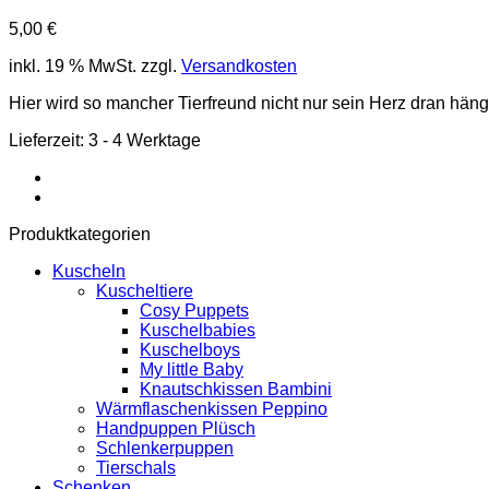
5,00
€
inkl. 19 % MwSt.
zzgl.
Versandkosten
Hier wird so mancher Tierfreund nicht nur sein Herz dran hän
Lieferzeit:
3 - 4 Werktage
Produktkategorien
Kuscheln
Kuscheltiere
Cosy Puppets
Kuschelbabies
Kuschelboys
My little Baby
Knautschkissen Bambini
Wärmflaschenkissen Peppino
Handpuppen Plüsch
Schlenkerpuppen
Tierschals
Schenken