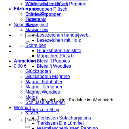
Schlüsselhalter Plüsch
Wärmflaschenkissen Peppino
Filzfreunde
Handpuppen Plüsch
Engel & Feen
Schlenkerpuppen
Filztiere
Tierschals
Mäuse groß
Schenken
Mäuse klein
Lesen
Suchen
Lesezeichen handgewebt
nach:
Lesezeichen mit Holz
Schreiben
Glücksboten Bleistifte
Mäppchen Plüsch
Bleistift Puppies
Anmelden
Bleistift Woodies
0,00
€
Glücksboten
Glücksboten Magnete
Magnet Fotohalter
Magnet Tierfiguren
Magnet Woodies
Mojos
Es befinden sich keine Produkte im Warenkorb.
Schlüsselanhänger
Wohnen
Zurück zum Shop
Kissen
Tierkissen Sofachampions
Suchen
Tierkissen Die Lümmel
nach:
Wärmflaschenkissen Peppino