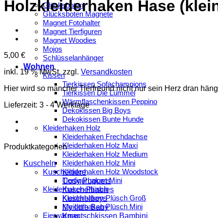
Holzkleiderhaken Hase (klei
Glücksboten
Glücksboten Magnete
Magnet Fotohalter
Magnet Tierfiguren
Magnet Woodies
Mojos
5,00
€
Schlüsselanhänger
Wohnen
inkl. 19 % MwSt.
zzgl.
Versandkosten
Kissen
Tierkissen Sofachampions
Hier wird so mancher Tierfreund nicht nur sein Herz dran hän
Tierkissen Die Lümmel
Wärmflaschenkissen Peppino
Lieferzeit:
3 - 4 Werktage
Dekokissen Big Boys
Dekokissen Bunte Hunde
Kleiderhaken Holz
Kleiderhaken Frechdachse
Kleiderhaken Holz Maxi
Produktkategorien
Kleiderhaken Holz Medium
Kleiderhaken Holz Mini
Kuscheln
Kleiderhaken Holz Woodstock
Kuscheltiere
Tierfigurhaken Mini
Cosy Puppets
Kleiderhaken Plüsch
Kuschelbabies
Kleiderhaken Plüsch Groß
Kuschelboys
Kleiderhaken Plüsch Mini
My little Baby
Eierwärmer
Knautschkissen Bambini