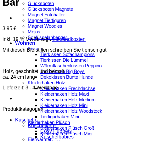
Bär
Glücksboten
Glücksboten Magnete
Magnet Fotohalter
Magnet Tierfiguren
Magnet Woodies
3,95
€
Mojos
Schlüsselanhänger
inkl. 19 % MwSt.
zzgl.
Versandkosten
Wohnen
Kissen
Mit diesen Bleistiften schreiben Sie tierisch gut.
Tierkissen Sofachampions
Tierkissen Die Lümmel
Wärmflaschenkissen Peppino
Holz, geschnitzt und bemalt
Dekokissen Big Boys
ca. 24 cm lang
Dekokissen Bunte Hunde
Kleiderhaken Holz
Lieferzeit:
3 - 4 Werktage
Kleiderhaken Frechdachse
Kleiderhaken Holz Maxi
Kleiderhaken Holz Medium
Kleiderhaken Holz Mini
Produktkategorien
Kleiderhaken Holz Woodstock
Tierfigurhaken Mini
Kuscheln
Kleiderhaken Plüsch
Kuscheltiere
Kleiderhaken Plüsch Groß
Cosy Puppets
Kleiderhaken Plüsch Mini
Kuschelbabies
Eierwärmer