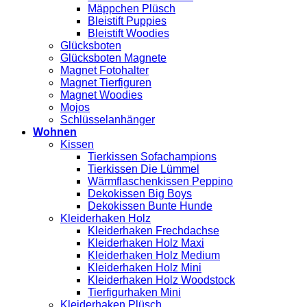
Mäppchen Plüsch
Bleistift Puppies
Bleistift Woodies
Glücksboten
Glücksboten Magnete
Magnet Fotohalter
Magnet Tierfiguren
Magnet Woodies
Mojos
Schlüsselanhänger
Wohnen
Kissen
Tierkissen Sofachampions
Tierkissen Die Lümmel
Wärmflaschenkissen Peppino
Dekokissen Big Boys
Dekokissen Bunte Hunde
Kleiderhaken Holz
Kleiderhaken Frechdachse
Kleiderhaken Holz Maxi
Kleiderhaken Holz Medium
Kleiderhaken Holz Mini
Kleiderhaken Holz Woodstock
Tierfigurhaken Mini
Kleiderhaken Plüsch