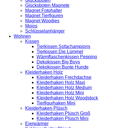
Glücksboten
Glücksboten Magnete
Magnet Fotohalter
Magnet Tierfiguren
Magnet Woodies
Mojos
Schlüsselanhänger
Wohnen
Kissen
Tierkissen Sofachampions
Tierkissen Die Lümmel
Wärmflaschenkissen Peppino
Dekokissen Big Boys
Dekokissen Bunte Hunde
Kleiderhaken Holz
Kleiderhaken Frechdachse
Kleiderhaken Holz Maxi
Kleiderhaken Holz Medium
Kleiderhaken Holz Mini
Kleiderhaken Holz Woodstock
Tierfigurhaken Mini
Kleiderhaken Plüsch
Kleiderhaken Plüsch Groß
Kleiderhaken Plüsch Mini
Eierwärmer