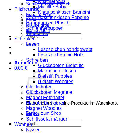
Kuschelboys
Schlüsselhalter Plüsch
My little Baby
Filzfreunde
Knautschkissen Bambini
Engel & Feen
Wärmflaschenkissen Peppino
Filztiere
Handpuppen Plüsch
Mäuse groß
Schlenkerpuppen
Mäuse klein
Tierschals
Suchen
Schenken
nach:
Lesen
Lesezeichen handgewebt
Lesezeichen mit Holz
Schreiben
Anmelden
Glücksboten Bleistifte
0,00
€
Mäppchen Plüsch
Bleistift Puppies
Bleistift Woodies
Glücksboten
Glücksboten Magnete
Magnet Fotohalter
Magnet Tierfiguren
Es befinden sich keine Produkte im Warenkorb.
Magnet Woodies
Zurück zum Shop
Mojos
Schlüsselanhänger
Suchen
Wohnen
nach:
Kissen