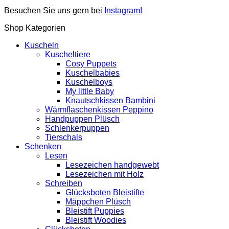
Besuchen Sie uns gern bei
Instagram!
Shop Kategorien
Kuscheln
Kuscheltiere
Cosy Puppets
Kuschelbabies
Kuschelboys
My little Baby
Knautschkissen Bambini
Wärmflaschenkissen Peppino
Handpuppen Plüsch
Schlenkerpuppen
Tierschals
Schenken
Lesen
Lesezeichen handgewebt
Lesezeichen mit Holz
Schreiben
Glücksboten Bleistifte
Mäppchen Plüsch
Bleistift Puppies
Bleistift Woodies