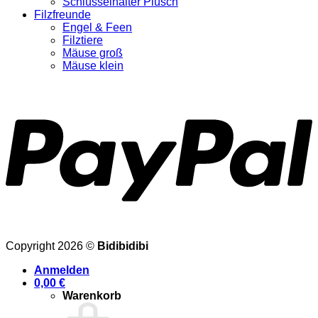
Schlüsselhalter Plüsch
Filzfreunde
Engel & Feen
Filztiere
Mäuse groß
Mäuse klein
Copyright 2026 ©
Bidibidibi
Anmelden
0,00
€
Warenkorb