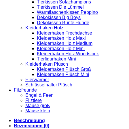
Tierkissen Sofachampions
Tierkissen Die Lümmel
Wärmflaschenkissen Peppino
Dekokissen Big Boys
Dekokissen Bunte Hunde
Kleiderhaken Holz
Kleiderhaken Frechdachse
Kleiderhaken Holz Maxi
Kleiderhaken Holz Medium
Kleiderhaken Holz Mini
Kleiderhaken Holz Woodstock
Tierfigurhaken Mini
Kleiderhaken Plüsch
Kleiderhaken Plüsch Groß
Kleiderhaken Plüsch Mini
Eierwärmer
Schlüsselhalter Plüsch
Filzfreunde
Engel & Feen
Filztiere
Mäuse groß
Mäuse klein
Beschreibung
Rezensionen (0)