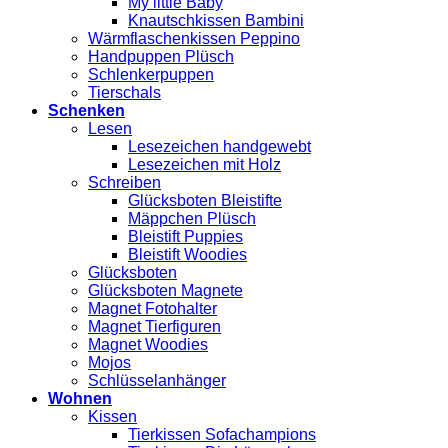
My little Baby
Knautschkissen Bambini
Wärmflaschenkissen Peppino
Handpuppen Plüsch
Schlenkerpuppen
Tierschals
Schenken
Lesen
Lesezeichen handgewebt
Lesezeichen mit Holz
Schreiben
Glücksboten Bleistifte
Mäppchen Plüsch
Bleistift Puppies
Bleistift Woodies
Glücksboten
Glücksboten Magnete
Magnet Fotohalter
Magnet Tierfiguren
Magnet Woodies
Mojos
Schlüsselanhänger
Wohnen
Kissen
Tierkissen Sofachampions