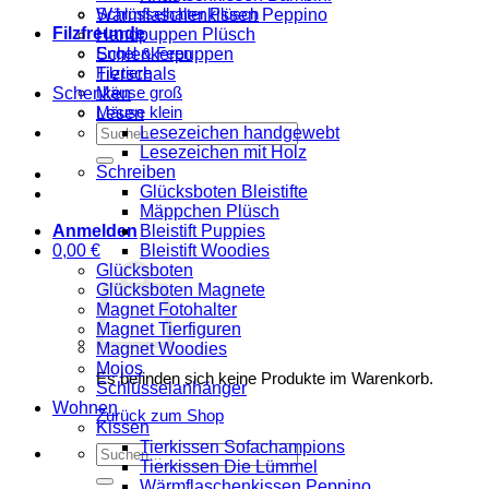
Schlüsselhalter Plüsch
Wärmflaschenkissen Peppino
Filzfreunde
Handpuppen Plüsch
Engel & Feen
Schlenkerpuppen
Filztiere
Tierschals
Mäuse groß
Schenken
Mäuse klein
Lesen
Suchen
Lesezeichen handgewebt
nach:
Lesezeichen mit Holz
Schreiben
Glücksboten Bleistifte
Mäppchen Plüsch
Bleistift Puppies
Anmelden
Bleistift Woodies
0,00
€
Glücksboten
Glücksboten Magnete
Magnet Fotohalter
Magnet Tierfiguren
Magnet Woodies
Mojos
Es befinden sich keine Produkte im Warenkorb.
Schlüsselanhänger
Wohnen
Zurück zum Shop
Kissen
Tierkissen Sofachampions
Suchen
Tierkissen Die Lümmel
nach:
Wärmflaschenkissen Peppino