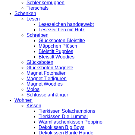
Schlenkerpuppen
Tierschals
Schenken
Lesen
Lesezeichen handgewebt
Lesezeichen mit Holz
Schreiben
Glücksboten Bleistifte
Mäppchen Plüsch
Bleistift Puppies
Bleistift Woodies
Glücksboten
Glücksboten Magnete
Magnet Fotohalter
Magnet Tierfiguren
Magnet Woodies
Mojos
Schlüsselanhänger
Wohnen
Kissen
Tierkissen Sofachampions
Tierkissen Die Lümmel
Wärmflaschenkissen Peppino
Dekokissen Big Boys
Dekokissen Bunte Hunde