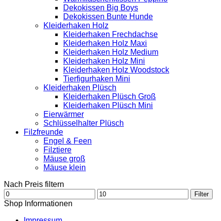
Dekokissen Big Boys
Dekokissen Bunte Hunde
Kleiderhaken Holz
Kleiderhaken Frechdachse
Kleiderhaken Holz Maxi
Kleiderhaken Holz Medium
Kleiderhaken Holz Mini
Kleiderhaken Holz Woodstock
Tierfigurhaken Mini
Kleiderhaken Plüsch
Kleiderhaken Plüsch Groß
Kleiderhaken Plüsch Mini
Eierwärmer
Schlüsselhalter Plüsch
Filzfreunde
Engel & Feen
Filztiere
Mäuse groß
Mäuse klein
Nach Preis filtern
Min.
Max.
Filter
Preis
Preis
Shop Informationen
Impressum