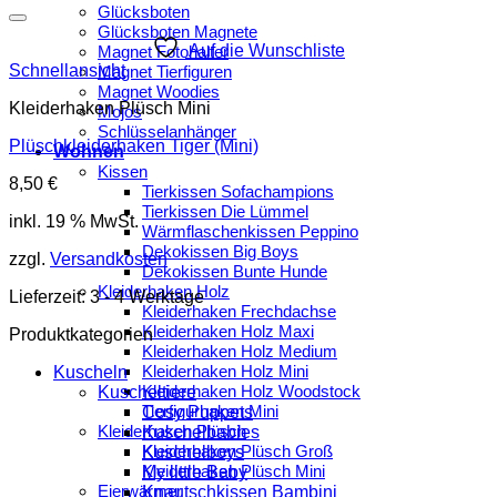
Glücksboten
Glücksboten Magnete
Auf die Wunschliste
Magnet Fotohalter
Schnellansicht
Magnet Tierfiguren
Magnet Woodies
Kleiderhaken Plüsch Mini
Mojos
Schlüsselanhänger
Plüschkleiderhaken Tiger (Mini)
Wohnen
Kissen
8,50
€
Tierkissen Sofachampions
Tierkissen Die Lümmel
inkl. 19 % MwSt.
Wärmflaschenkissen Peppino
Dekokissen Big Boys
zzgl.
Versandkosten
Dekokissen Bunte Hunde
Kleiderhaken Holz
Lieferzeit:
3 - 4 Werktage
Kleiderhaken Frechdachse
Kleiderhaken Holz Maxi
Produktkategorien
Kleiderhaken Holz Medium
Kleiderhaken Holz Mini
Kuscheln
Kleiderhaken Holz Woodstock
Kuscheltiere
Tierfigurhaken Mini
Cosy Puppets
Kleiderhaken Plüsch
Kuschelbabies
Kleiderhaken Plüsch Groß
Kuschelboys
Kleiderhaken Plüsch Mini
My little Baby
Eierwärmer
Knautschkissen Bambini